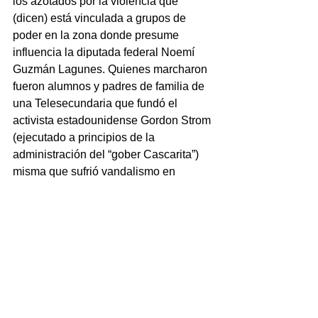
los azotados por la violencia que 
(dicen) está vinculada a grupos de 
poder en la zona donde presume 
influencia la diputada federal Noemí 
Guzmán Lagunes. Quienes marcharon 
fueron alumnos y padres de familia de 
una Telesecundaria que fundó el 
activista estadounidense Gordon Strom 
(ejecutado a principios de la 
administración del “gober Cascarita”) 
misma que sufrió vandalismo en 
recientes días. Por cierto que el caso 
del “gringo” no se ha resuelto hasta el 
día de hoy y causa extrañeza que los 
activistas que se desgarraban las 
vestiduras en el pasado, hoy se hagan 
los occisos.
EPÍLOGO DE WALLACE: “La gente 
normalmente cuando critica a los 