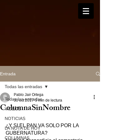
Entrada
Todas las entradas
Pablo Jair Ortega
Todas las entradas
30 oct 2017
5 min de lectura
ColumnaSinNombre
VIDEOS
NOTICIAS
¿Y SI EL PAN VA SOLO POR LA 
LA NOTA DE HOY
GUBERNATURA?
COLUMNAS