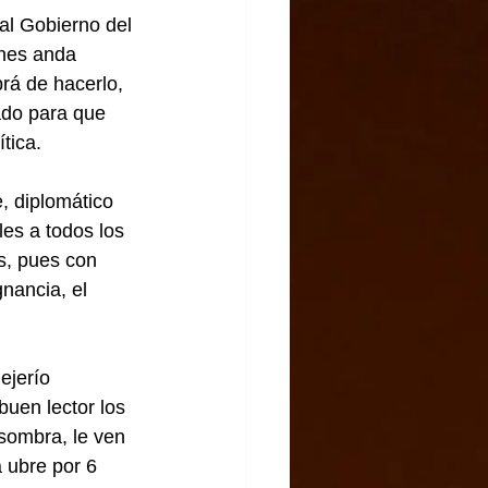
al Gobierno del 
unes anda 
rá de hacerlo, 
ado para que 
tica.
, diplomático 
les a todos los 
s, pues con 
nancia, el 
ejerío 
uen lector los 
a sombra, le ven 
 ubre por 6 