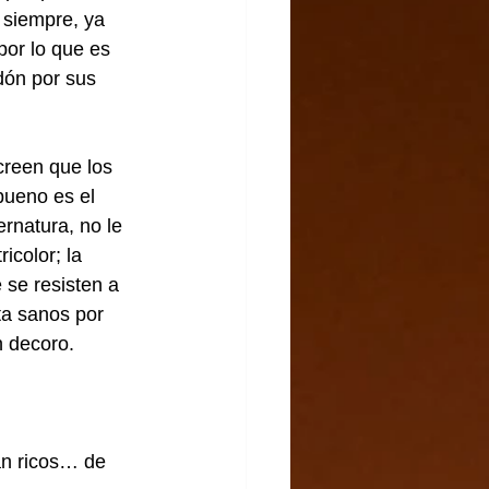
 siempre, ya 
por lo que es 
dón por sus 
creen que los 
bueno es el 
ernatura, no le 
color; la 
 se resisten a 
ta sanos por 
n decoro.
án ricos… de 