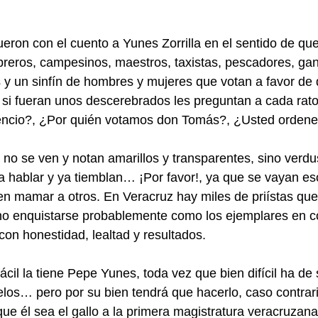
eron con el cuento a Yunes Zorrilla en el sentido de qu
breros, campesinos, maestros, taxistas, pescadores, ga
y un sinfín de hombres y mujeres que votan a favor de q
i fueran unos descerebrados les preguntan a cada rato:
ncio?, ¿Por quién votamos don Tomás?, ¿Usted ordene
 no se ven y notan amarillos y transparentes, sino verdu
 hablar y ya tiemblan… ¡Por favor!, ya que se vayan eso
n mamar a otros. En Veracruz hay miles de priístas que
 no enquistarse probablemente como los ejemplares en 
 con honestidad, lealtad y resultados.
il la tiene Pepe Yunes, toda vez que bien difícil ha de s
los… pero por su bien tendrá que hacerlo, caso contrari
ue él sea el gallo a la primera magistratura veracruzana