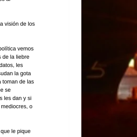
a visión de los 
olítica vemos 
de la liebre 
atos, les 
sudan la gota 
a toman de las 
e se 
 les dan y si 
 mediocres, o 
que le pique 