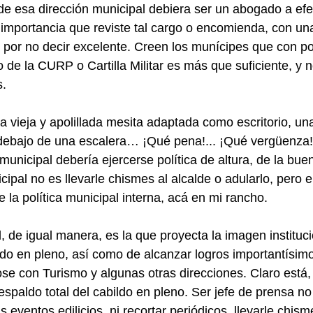
 de esa dirección municipal debiera ser un abogado a efec
la importancia que reviste tal cargo o encomienda, con un
 por no decir excelente. Creen los munícipes que con po
o de la CURP o Cartilla Militar es más que suficiente, y n
s.
vieja y apolillada mesita adaptada como escritorio, una s
 debajo de una escalera… ¡Qué pena!... ¡Qué vergüenza!
unicipal debería ejercerse política de altura, de la buen
pal no es llevarle chismes al alcalde o adularlo, pero en
e la política municipal interna, acá en mi rancho.
 de igual manera, es la que proyecta la imagen instituc
do en pleno, así como de alcanzar logros importantísimo
se con Turismo y algunas otras direcciones. Claro está,
espaldo total del cabildo en pleno. Ser jefe de prensa no
us eventos edilicios, ni recortar periódicos, llevarle chism