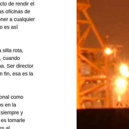
to de rendir el 
as oficinas de 
ner a cualquier 
o es así 
illa rota, 
, cuando 
a. Ser director 
 fin, esa es la 
ional como 
s en la 
 siempre y 
 es tomarle 
es al 