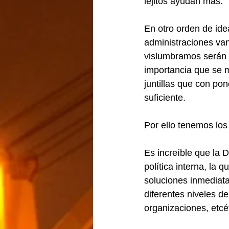
lejitos ayudan más.
En otro orden de ide
administraciones van
vislumbramos serán l
importancia que se m
juntillas que con po
suficiente.
Por ello tenemos lo
Es increíble que la 
política interna, la 
soluciones inmediata
diferentes niveles d
organizaciones, etcét