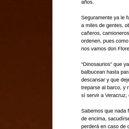
años.
Seguramente ya le fu
a miles de gentes, o
cañeros, camioneros 
ordenen, pues como s
nos vamos don Flore
“Dinosaurios” que ya
balbucean hasta para
descansar y que deje
treparse al barco, y
sí servir a Veracruz,
Sabemos que nada fác
de encima, sacudírse
perderá en caso de q