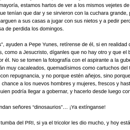
mayoría, estamos hartos de ver a los mismos vejetes de
que tenían que dar y se sirvieron con la cuchara grande, 
arguen a sus casas a jugar con sus nietos y a pedir per
a de perdida los domingos.
”, ayuden a Pepe Yunes, retírense de él, si en realidad 
s, como a Jesucristo, díganles que no hay otro y que el 
r él. No se tomen la fotografía con el aspirante a la gub
án muy cacaleados, quemadísimos como cartuchos del tri
 con repugnancia, y no porque estén añejos, sino porque
n chance a los nuevos hombres y mujeres, frescos y has
quien podría llegar a gobernar, y hacerlo desde luego co
endan señores “dinosaurios”… ¡Ya extínganse!
tumba del PRI, si ya el tricolor les dio mucho, y hoy est