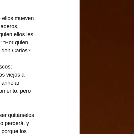
e ellos mueven 
naderos, 
uien ellos les 
 “Por quien 
 don Carlos?
scos; 
s viejos a 
 anhelan 
comento, pero 
er quitárselos 
o perderá, y 
 porque los 