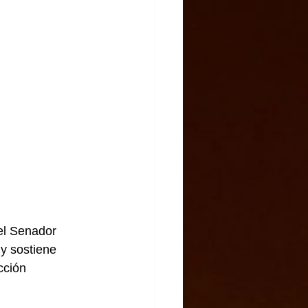
el Senador 
y sostiene 
cción 