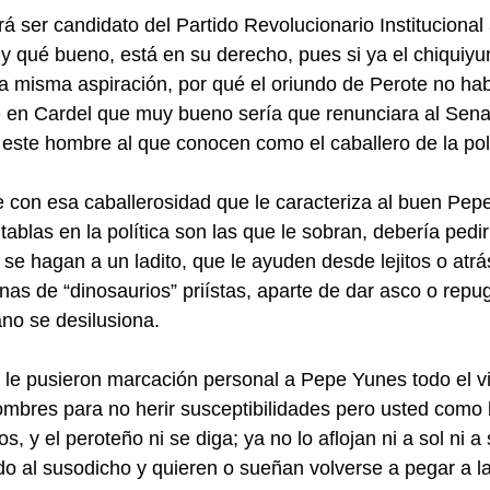
ser candidato del Partido Revolucionario Institucional 
y qué bueno, está en su derecho, pues si ya el chiquiy
a misma aspiración, por qué el oriundo de Perote no hab
e en Cardel que muy bueno sería que renunciara al Sen
 este hombre al que conocen como el caballero de la polí
 con esa caballerosidad que le caracteriza al buen Pepe
ablas en la política son las que le sobran, debería pedir
 se hagan a un ladito, que le ayuden desde lejitos o atrá
nas de “dinosaurios” priístas, aparte de dar asco o repug
no se desilusiona.
 le pusieron marcación personal a Pepe Yunes todo el vi
bres para no herir susceptibilidades pero usted como b
os, y el peroteño ni se diga; ya no lo aflojan ni a sol ni 
o al susodicho y quieren o sueñan volverse a pegar a la