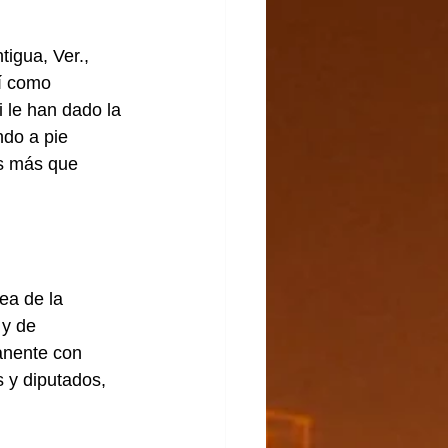
igua, Ver., 
í como 
 le han dado la 
do a pie 
es más que 
ea de la 
 y de 
anente con 
 y diputados, 