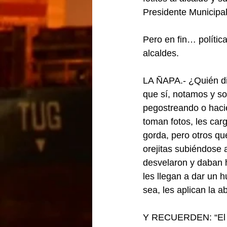
Presidente Municipal
Pero en fin… política
alcaldes.
LA ÑAPA.- ¿Quién dic
que sí, notamos y so
pegostreando o hacie
toman fotos, les car
gorda, pero otros que
orejitas subiéndose 
desvelaron y daban ha
les llegan a dar un 
sea, les aplican la a
Y RECUERDEN: “El qu