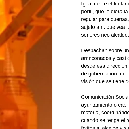
Igualmente el titular
perfil, que le diera 
regular para buenas,
sujeto ahí, que vea l
señores neo alcalde
Despachan sobre una 
arrinconados y casi
desde esa dirección m
de gobernación munici
visión que se tiene d
Comunicación Social,
ayuntamiento o cabil
materia, coordinándo
cuando se tenga el r
fotitos al alcalde y s