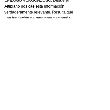
EPÍLOGO VERGONZOSO: Desde el 
Altiplano nos cae esta información 
verdaderamente relevante. Resulta que 
una fundación de renombre nacional y 
la organización ambientalista 
Greenpeace, tuvieron una reunión de 
alto nivel para firmar un convenio de 
colaboración. Entre los temas que se 
plantearon, fueron los estados que se 
verían beneficiados con dicha alianza y 
salió a relucir el tema Veracruz, donde 
los de Greenpeace dijeron que no 
aplica por la imagen sangrienta y las 
personas q lideran el estado… ¡Qué 
vergüenza!
EPÍLOGO CHIQUITO: Lo comenta una 
nota del periodista Fidel Pérez, director 
del portal dpoderapoder.mx: “El 