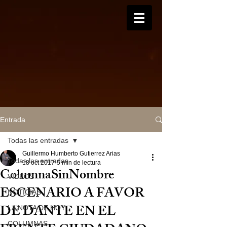
Entrada
Todas las entradas
Guillermo Humberto Gutierrez Arias
Todas las entradas
18 oct 2017
5 min de lectura
ColumnaSinNombre
VIDEOS
ESCENARIO A FAVOR
NOTICIAS
DE DANTE EN EL
LA NOTA DE HOY
COLUMNAS