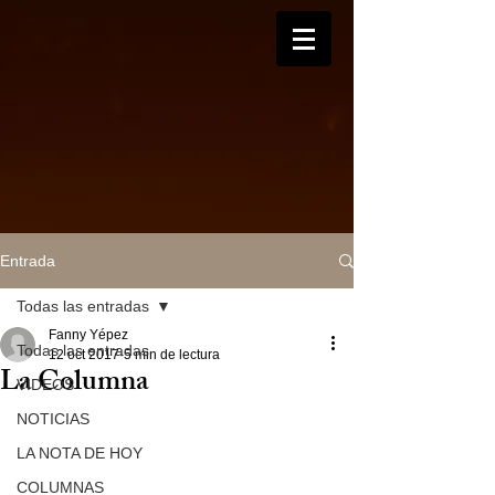
Entrada
Todas las entradas
Fanny Yépez
Todas las entradas
12 oct 2017
5 min de lectura
La Columna
VIDEOS
NOTICIAS
LA NOTA DE HOY
COLUMNAS