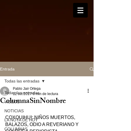
Entrada
Todas las entradas
Pablo Jair Ortega
Todas las entradas
12 oct 2017
6 min de lectura
ColumnaSinNombre
VIDEOS
NOTICIAS
COXQUIHUI: NIÑOS MUERTOS, 
LA NOTA DE HOY
BALAZOS, ODIO A REVERIANO Y 
COLUMNAS