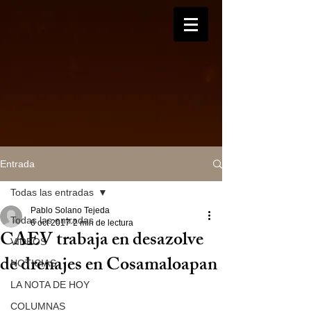
Entrada
Todas las entradas
Pablo Solano Tejeda
Todas las entradas
6 oct 2017
2 min de lectura
CAEV trabaja en desazolve
VIDEOS
de drenajes en Cosamaloapan
NOTICIAS
LA NOTA DE HOY
COLUMNAS