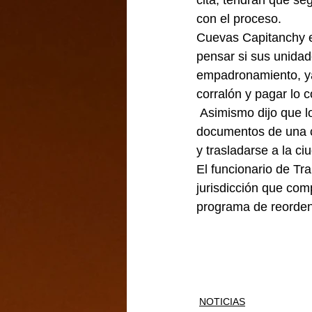
cita, tendrán que se
con el proceso.
Cuevas Capitanchy ex
pensar si sus unidad
empadronamiento, ya
corralón y pagar lo 
 Asimismo dijo que los transportistas que sean sorprendidos tendrán que demostrar que sus 
documentos de una c
y trasladarse a la c
El funcionario de Tr
jurisdicción que com
programa de reordena
NOTICIAS