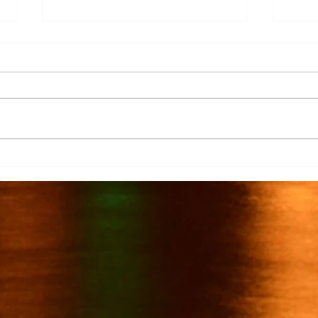
Más de 7 mil productores de
TecMi
caña afectados por el cierre del
Desa
Ingenio San Pedro