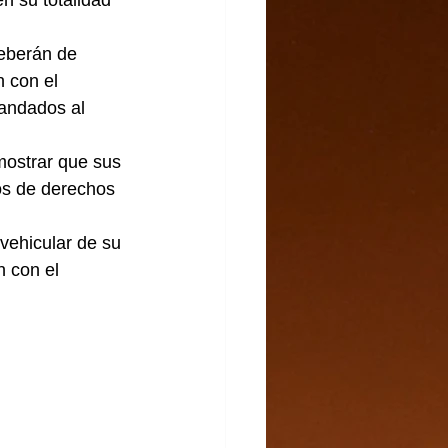
n su totalidad 
deberán de 
 con el 
andados al 
os de derechos 
vehicular de su 
 con el 