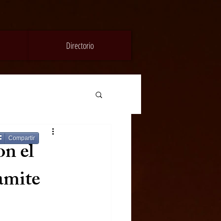
Directorio
Compartir
on el
amite