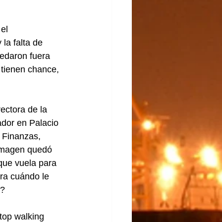
el 
la falta de 
edaron fuera 
 tienen chance, 
ctora de la 
dor en Palacio 
e Finanzas, 
 imagen quedó 
que vuela para 
ra cuándo le 
o?
top walking 