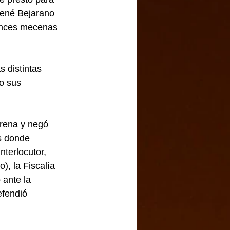
René Bejarano 
tonces mecenas 
s distintas 
o sus 
orena y negó 
s donde 
nterlocutor, 
, la Fiscalía 
 ante la 
fendió 