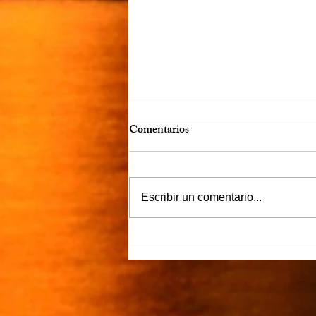
Comentarios
Víctor Murguía
Escribir un comentario...