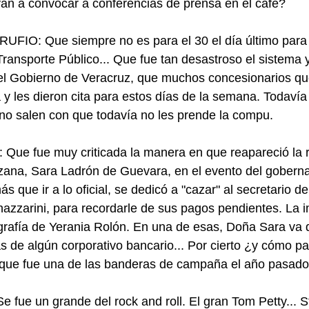
an a convocar a conferencias de prensa en el café?
O: Que siempre no es para el 30 el día último para 
ransporte Público... Que fue tan desastroso el sistema y 
del Gobierno de Veracruz, que muchos concesionarios qu
a y les dieron cita para estos días de la semana. Todavía
o no salen con que todavía no les prende la compu.
 fue muy criticada la manera en que reapareció la re
zana, Sara Ladrón de Guevara, en el evento del goberna
 que ir a lo oficial, se dedicó a "cazar" al secretario d
azzarini, para recordarle de sus pagos pendientes. La
grafía de Yerania Rolón. En una de esas, Doña Sara va 
s de algún corporativo bancario... Por cierto ¿y cómo pa
 que fue una de las banderas de campaña el año pasad
ue un grande del rock and roll. El gran Tom Petty... S