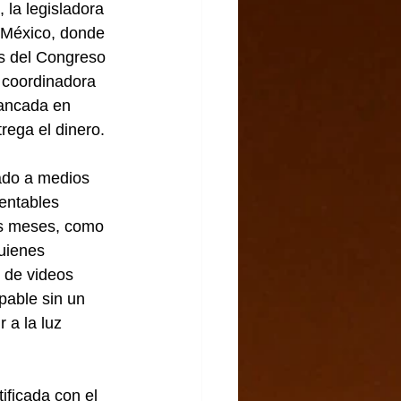
 la legisladora 
e México, donde 
s del Congreso 
 coordinadora 
ancada en 
rega el dinero.
ado a medios 
entables 
is meses, como 
uienes 
 de videos 
pable sin un 
 a la luz 
ficada con el 