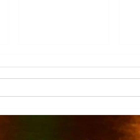
Más 
La Columna