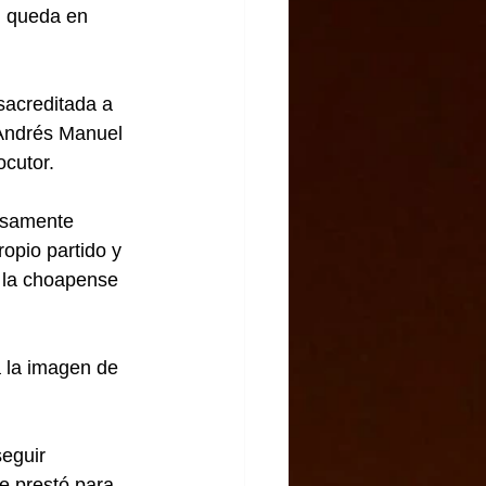
n queda en 
acreditada a 
 Andrés Manuel 
ocutor.
osamente 
opio partido y 
e la choapense 
a la imagen de 
eguir 
e prestó para 