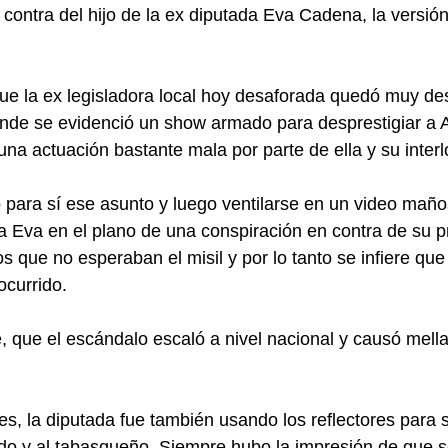
contra del hijo de la ex diputada Eva Cadena, la versió
e la ex legisladora local hoy desaforada quedó muy des
donde se evidenció un show armado para desprestigiar a
na actuación bastante mala por parte de ella y su interl
 para sí ese asunto y luego ventilarse en un video mañ
Eva en el plano de una conspiración en contra de su pr
os que no esperaban el misil y por lo tanto se infiere qu
ocurrido.
e, que el escándalo escaló a nivel nacional y causó mell
es, la diputada fue también usando los reflectores para s
do y al tabasqueño. Siempre hubo la impresión de que s