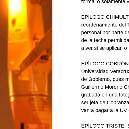
formal o solamente v
EPILOGO CHIMULTRUFI
reordenamiento del T
personal por parte 
de la fecha permitid
a ver si se aplican 
EPÍLOGO COBRÓN: Que
Universidad Veracru
de Gobierno, pues más
Guillermo Moreno Ch
grabada en una foto
ser jefa de Cobranza
van a pagar a la UV
EPÍLOGO TRISTE: Se f