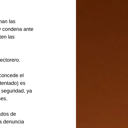
man las 
y condena ante 
en las 
ectorero.
concede el 
tentado) es 
 seguridad, ya 
ses.
dos de 
a denuncia 