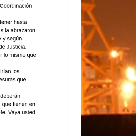
 Coordinación 
tener hasta 
s la abrazaron 
y y según 
e Justicia.
er lo mismo que 
rían los 
vesuras que 
 deberán 
s que tienen en 
efe. Vaya usted 