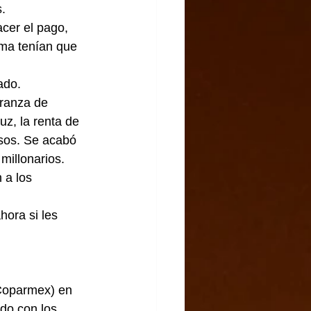
.
cer el pago,  
ma tenían que 
ado.
eranza de 
uz, la renta de 
isos. Se acabó 
millonarios.
a los 
ora si les 
(Coparmex) en 
do con los 