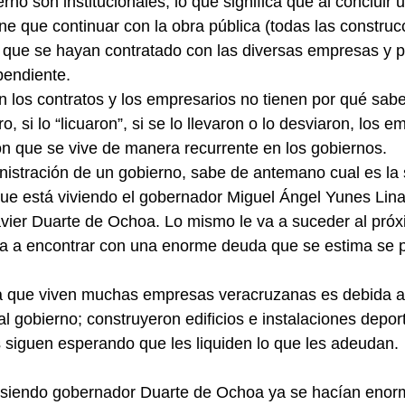
no son institucionales, lo que significa que al concluir 
ne que continuar con la obra pública (todas las construcc
s que se hayan contratado con las diversas empresas y 
pendiente.
n los contratos y los empresarios no tienen por qué sabe
o, si lo “licuaron”, si se lo llevaron o lo desviaron, los 
ón que se vive de manera recurrente en los gobiernos.
nistración de un gobierno, sabe de antemano cual es la 
ue está viviendo el gobernador Miguel Ángel Yunes Lina
vier Duarte de Ochoa. Lo mismo le va a suceder al próx
a a encontrar con una enorme deuda que se estima se 
ra que viven muchas empresas veracruzanas es debida a 
 al gobierno; construyeron edificios e instalaciones depo
 siguen esperando que les liquiden lo que les adeudan.
siendo gobernador Duarte de Ochoa ya se hacían enorme