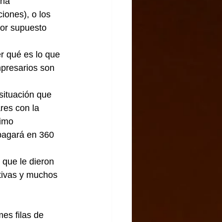
una 
iones), o los 
por supuesto 
r qué es lo que 
empresarios son 
situación que 
res con la 
imo 
pagará en 360 
que le dieron 
rtivas y muchos 
s filas de 