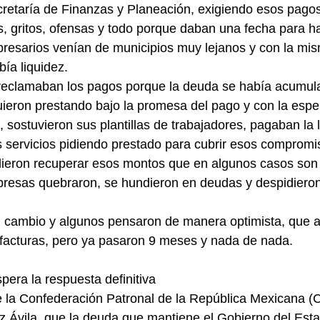
retaría de Finanzas y Planeación, exigiendo esos pagos
, gritos, ofensas y todo porque daban una fecha para ha
resarios venían de municipios muy lejanos y con la mis
bía liquidez.
eclamaban los pagos porque la deuda se había acumul
guieron prestando bajo la promesa del pago y con la esp
 sostuvieron sus plantillas de trabajadores, pagaban la l
s servicios pidiendo prestado para cubrir esos comprom
dieron recuperar esos montos que en algunos casos son 
esas quebraron, se hundieron en deudas y despidieron 
l cambio y algunos pensaron de manera optimista, que ah
 facturas, pero ya pasaron 9 meses y nada de nada.
era la respuesta definitiva
de la Confederación Patronal de la República Mexicana 
 Ávila, que la deuda que mantiene el Gobierno del Esta