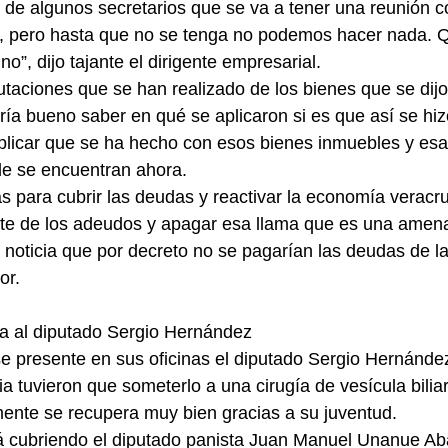
de algunos secretarios que se va a tener una reunión c
s, pero hasta que no se tenga no podemos hacer nada. 
no”, dijo tajante el dirigente empresarial.
taciones que se han realizado de los bienes que se dijo
ía bueno saber en qué se aplicaron si es que así se hizo
plicar que se ha hecho con esos bienes inmuebles y esa
e se encuentran ahora.
s para cubrir las deudas y reactivar la economía veracr
arte de los adeudos y apagar esa llama que es una ame
a noticia que por decreto no se pagarían las deudas de la
or.
a al diputado Sergio Hernández
se presente en sus oficinas el diputado Sergio Hernánd
a tuvieron que someterlo a una cirugía de vesícula biliar
ente se recupera muy bien gracias a su juventud.
á cubriendo el diputado panista Juan Manuel Unanue Aba