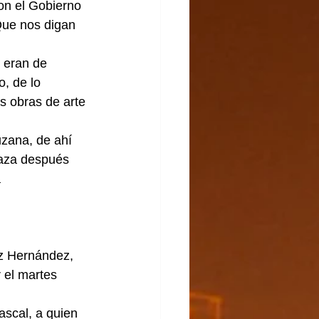
on el Gobierno 
Que nos digan 
 eran de 
, de lo 
s obras de arte 
uzana, de ahí 
naza después 
 
ez Hernández, 
 el martes 
scal, a quien 