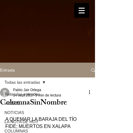
Entrada
Todas las entradas
Pablo Jair Ortega
Todas las entradas
14 sept 2017
5 min de lectura
ColumnaSinNombre
VIDEOS
NOTICIAS
A QUEMAR LA BARAJA DEL TÍO 
LA NOTA DE HOY
FIDE; MUERTOS EN XALAPA
COLUMNAS