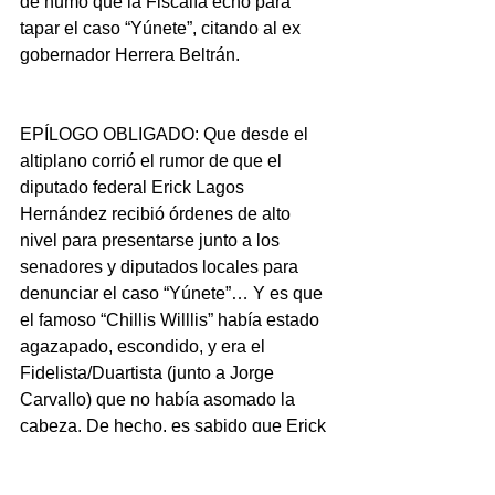
de humo que la Fiscalía echó para 
tapar el caso “Yúnete”, citando al ex 
gobernador Herrera Beltrán.
EPÍLOGO OBLIGADO: Que desde el 
altiplano corrió el rumor de que el 
diputado federal Erick Lagos 
Hernández recibió órdenes de alto 
nivel para presentarse junto a los 
senadores y diputados locales para 
denunciar el caso “Yúnete”… Y es que 
el famoso “Chillis Willlis” había estado 
agazapado, escondido, y era el 
Fidelista/Duartista (junto a Jorge 
Carvallo) que no había asomado la 
cabeza. De hecho, es sabido que Erick 
fue el interlocutor con el equipo de 
Miguel Ángel Yunes Linares y hasta 