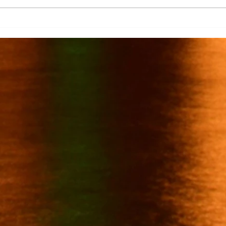
Más de 7 mil productores de
TecMi
caña afectados por el cierre del
Desa
Ingenio San Pedro