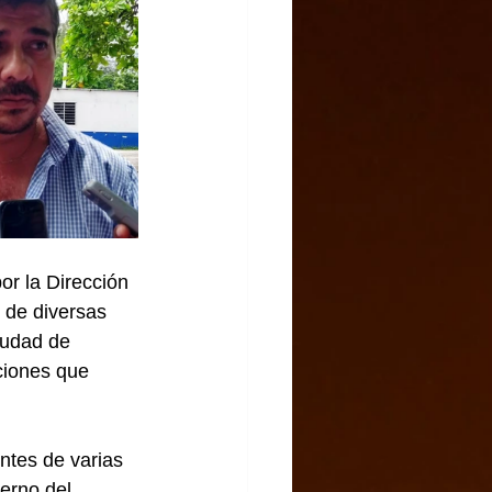
or la Dirección 
 de diversas 
iudad de 
ciones que 
ntes de varias 
erno del 