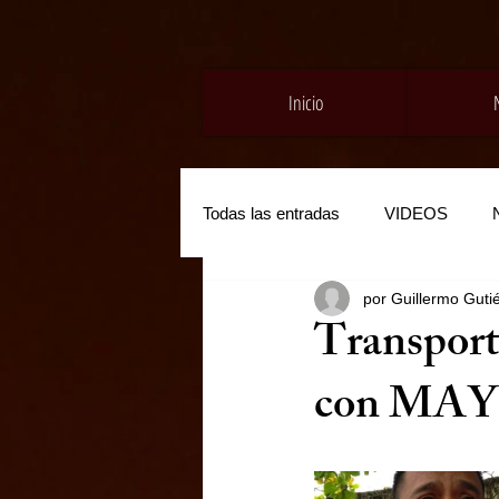
Inicio
Todas las entradas
VIDEOS
por Guillermo Gutié
Transporti
con MAYL 