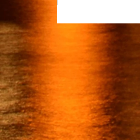
“Justicia para Zulema” piden
familiares y amigos