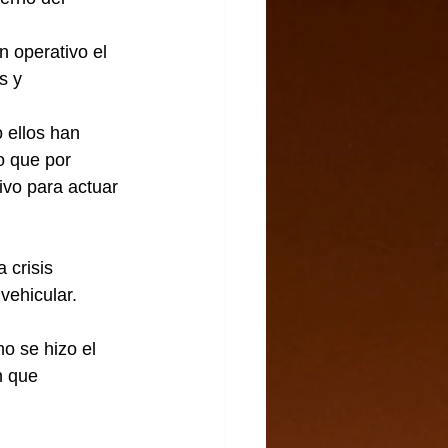
 operativo el 
s y 
 ellos han 
o que por 
ivo para actuar 
 crisis 
vehicular.
o se hizo el 
n que 