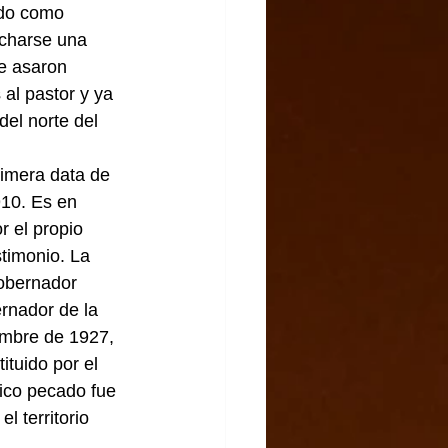
ado como 
echarse una 
e asaron 
al pastor y ya 
del norte del 
rimera data de 
910. Es en 
 el propio  
timonio. La 
gobernador 
ernador de la 
iembre de 1927, 
tuido por el 
nico pecado fue 
 territorio 