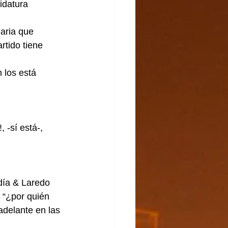
idatura 
aria que 
rtido tiene 
 los está 
 -sí está-, 
 
ía & Laredo 
 “¿por quién 
adelante en las 