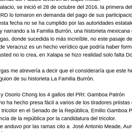
lacio, se inició el 28 de octubre del 2016, la primera del
PRD lo tomaron en demanda del pago de sus participacio
esta fecha no se ha cumplido por las autoridades estatale
y narrando a la Familia Burrón, una historieta mexicana
gas, donde sucedida lo más increíble, no este pasaje de
de Veracruz es un hecho verídico que podría haber form
sted no lo crea, en Xalapa se hizo realidad solo falta D
rgas me atrevería a decir que el consideraría que este h
ion de su historieta La Familia Burrón.   
y Osorio Chong los 4 gallos del PRI: Gamboa Patrón
 ha hecho presa fácil a varios de los tiradores priistas 
 tricolor en el Senado de la República, Emilio Gamboa 
cia de la república por la candidatura del tricolor.
 anduvo por las ramas cito a  José Antonio Meade, Aure