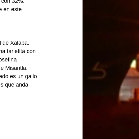
 con 32%. 
 en este 
d de Xalapa, 
 tarjetita con 
osefina 
e Misantla.
ado es un gallo 
es que anda 