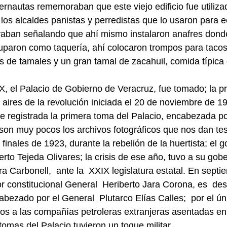
ternautas rememoraban que este viejo edificio fue utiliz
 los alcaldes panistas y perredistas que lo usaron para 
ayaban señalando que ahí mismo instalaron anafres dond
uparon como taquería, ahí colocaron trompos para tacos 
s de tamales y un gran tamal de zacahuil, comida típica 
X, el Palacio de Gobierno de Veracruz, fue tomado; la p
 aires de la revolución iniciada el 20 de noviembre de 1
e registrada la primera toma del Palacio, encabezada por
son muy pocos los archivos fotográficos que nos dan tes
finales de 1923, durante la rebelión de la huertista; el 
erto Tejeda Olivares; la crisis de ese año, tuvo a su gob
a Carbonell,  ante la  XXIX legislatura estatal. En sept
 constitucional General  Heriberto Jara Corona, es  desti
abezado por el General  Plutarco Elías Calles;  por el ú
os a las compañías petroleras extranjeras asentadas en el
tomas del Palacio tuvieron un toque militar.