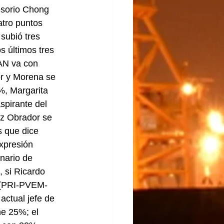
Osorio Chong 
tro puntos 
subió tres 
 últimos tres 
AN va con 
r y Morena se 
%, Margarita 
pirante del 
ez Obrador se 
 que dice 
xpresión 
nario de 
 si Ricardo 
 (PRI-PVEM-
actual jefe de 
e 25%; el 