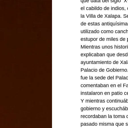
que data del siglo  
el cabildo de indios,
la Villa de Xalapa. S
de estas antiquísima
utilizado como canch
estupor de miles de 
Mientras unos histor
explicaban que desde
ayuntamiento de Xala
Palacio de Gobierno.
fue la sede del Pala
comentaban en el Fac
instalaron en patio c
Y mientras continuáb
gobierno y escuchába
recordaban la toma d
pasado misma que se 