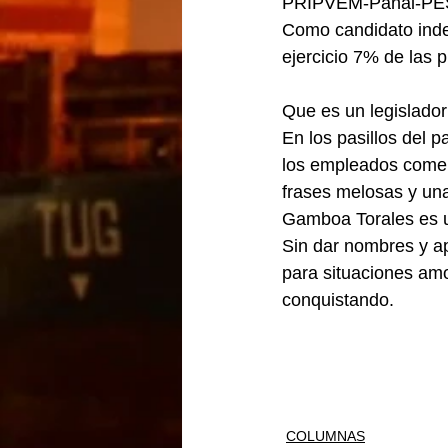
PRIPVEM-Panal-PES 
Como candidato inde
ejercicio 7% de las p
Que es un legislador
En los pasillos del p
los empleados coment
frases melosas y una
Gamboa Torales es u
Sin dar nombres y ap
para situaciones amo
conquistando.
COLUMNAS