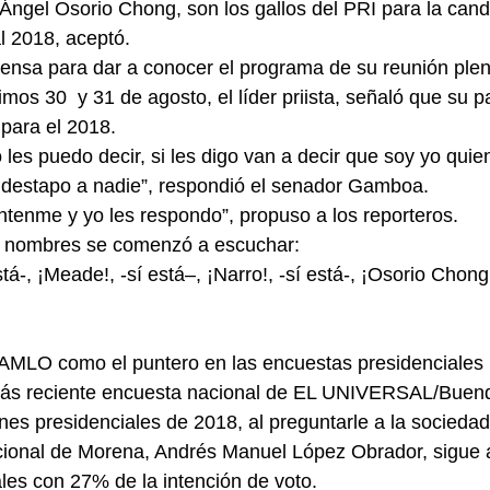
Ángel Osorio Chong, son los gallos del PRI para la cand
l 2018, aceptó.
ensa para dar a conocer el programa de su reunión plen
imos 30  y 31 de agosto, el líder priista, señaló que su pa
para el 2018.
les puedo decir, si les digo van a decir que soy yo quien
 destapo a nadie”, respondió el senador Gamboa.
tenme y yo les respondo”, propuso a los reporteros.
de nombres se comenzó a escuchar:
tá-, ¡Meade!, -sí está–, ¡Narro!, -sí está-, ¡Osorio Chong!,
 AMLO como el puntero en las encuestas presidenciales 
más reciente encuesta nacional de EL UNIVERSAL/Buend
ones presidenciales de 2018, al preguntarle a la sociedad
nacional de Morena, Andrés Manuel López Obrador, sigue 
ales con 27% de la intención de voto.