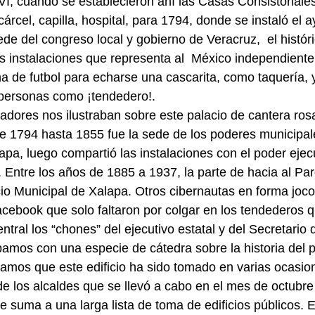
XVI, cuando se establecieron ahí las Casas Consistoriale
 cárcel, capilla, hospital, para 1794, donde se instaló el
ede del congreso local y gobierno de Veracruz,  el históri
s instalaciones que representa al  México independiente,
a de futbol para echarse una cascarita, como taquería, y
personas como ¡tendedero!.     
iadores nos ilustraban sobre este palacio de cantera rosa
 1794 hasta 1855 fue la sede de los poderes municipal
pa, luego compartió las instalaciones con el poder ejecu
 Entre los años de 1885 a 1937, la parte de hacia al Pa
cio Municipal de Xalapa. Otros cibernautas en forma joco
ebook que solo faltaron por colgar en los tendederos q
entral los “chones” del ejecutivo estatal y del Secretario 
amos con una especie de cátedra sobre la historia del p
mos que este edificio ha sido tomado en varias ocasion
e los alcaldes que se llevó a cabo en el mes de octubre
suma a una larga lista de toma de edificios públicos. 