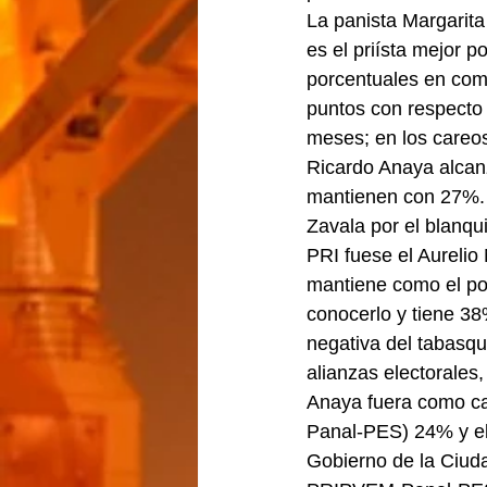
La panista Margarit
es el priísta mejor
porcentuales en comp
puntos con respecto 
meses; en los careos
Ricardo Anaya alcan
mantienen con 27%. S
Zavala por el blanqu
PRI fuese el Aurelio
mantiene como el pol
conocerlo y tiene 38
negativa del tabasq
alianzas electorales
Anaya fuera como c
Panal-PES) 24% y el 
Gobierno de la Ciuda