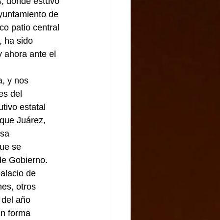
s, donde estuvo 
 ayuntamiento de 
co patio central 
 ha sido 
 ahora ante el 
, y nos 
es del 
tivo estatal 
rque Juárez, 
sa 
ue se 
de Gobierno.    
alacio de 
es, otros 
 del año 
En forma 