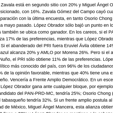
a Zavala está en segundo sitio con 20% y Miguel Ángel 
 posicionado, con 16%. Zavala Gómez del Campo cayó cua
aración con la última encuesta, en tanto Osorio Chong 
a mayo pasado. López Obrador sólo bajó un punto en los
 también se ubica como ganador. En los careos, si el P
za 17% de las preferencias, mientras que López Obrado
i el abanderado del PRI fuera Eruviel Ávila obtiene 14
iazul alcanza 20% y AMLO por Morena 26%. Pero si el as
 Nuño, el PRI sólo obtiene 11% de las preferencias. Lóp
ítico más conocido del país, con 96% de los ciudadanos
% de la opinión favorable, mientras que 40% tiene una e
ueño. Vencería a Frente Amplio Democrático. En un esce
, López Obrador gana ante cualquier bloque, por ejemplo,
andidato del PAN-PRD-MC, tendría 25%; Osorio Chong
tabasqueño tendría 32%. Si un frente amplio postula al 
d de México, Miguel Ángel Mancera, esta alianza obtien