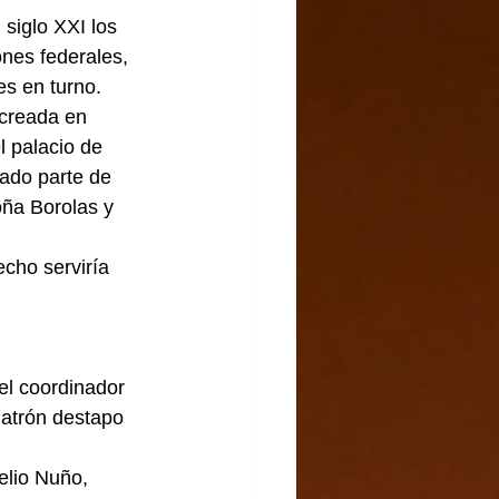
 siglo XXI los 
nes federales, 
s en turno.   
 creada en 
l palacio de 
ado parte de 
oña Borolas y 
echo serviría 
el coordinador 
Patrón destapo 
lio Nuño, 