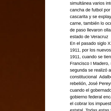
simultánea varios in
cancha de futbol por
cascarita y se expl
carne, también lo oc
de paso llevaron olla
estado de Veracruz 
En el pasado siglo X
1911, por los nuevos
1911, cuando se tien
Francisco I Madero, 
segunda se realizó a 
constitucional  Adalb
rebelión, José Pereyr
cuando el gobernador
gobierno federal enc
el cobrar los impuest
estatal. Todas estas 