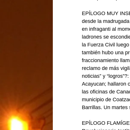
EPÍLOGO MUY INSEGU
desde la madrugada 
en infraganti al mom
ladrones se escondie
la Fuerza Civil lue
también hubo una pro
fraccionamiento llam
reclamo de más vigi
noticias” y “logros”?
Acayucan; hallaron 
las oficinas de Canac
municipio de Coatzac
Barrillas. Un martes
EPÍLOGO FLAMÍGERO: