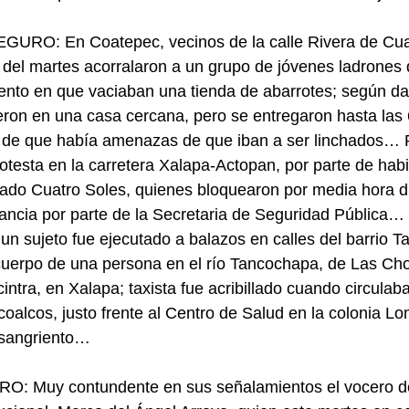
RO: En Coatepec, vecinos de la calle Rivera de Cu
del martes acorralaron a un grupo de jóvenes ladrones 
ento en que vaciaban una tienda de abarrotes; según dat
ron en una casa cercana, pero se entregaron hasta las 6
go de que había amenazas de que iban a ser linchados… 
testa en la carretera Xalapa-Actopan, por parte de habi
ado Cuatro Soles, quienes bloquearon por media hora di
lancia por parte de la Secretaria de Seguridad Pública
: un sujeto fue ejecutado a balazos en calles del barrio T
cuerpo de una persona en el río Tancochapa, de Las Ch
intra, en Xalapa; taxista fue acribillado cuando circulaba
oalcos, justo frente al Centro de Salud en la colonia L
 sangriento…
 Muy contundente en sus señalamientos el vocero del