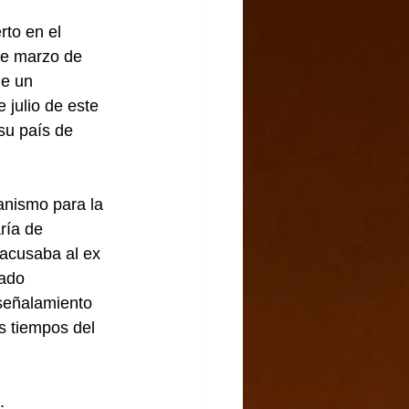
to en el 
de marzo de 
de un 
 julio de este 
su país de 
nismo para la 
ría de 
acusaba al ex 
ado 
 señalamiento 
s tiempos del 
.