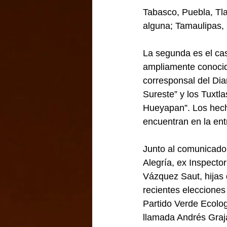
Tabasco, Puebla, Tla
alguna; Tamaulipas, 
La segunda es el ca
ampliamente conocid
corresponsal del Dia
Sureste” y los Tuxtl
Hueyapan”. Los hecho
encuentran en la en
Junto al comunicador
Alegría, ex Inspecto
Vázquez Saut, hijas 
recientes elecciones 
Partido Verde Ecolog
llamada Andrés Graj