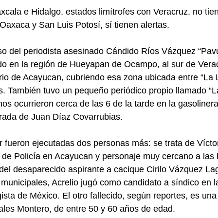
xcala e Hidalgo, estados limítrofes con Veracruz, no tie
Oaxaca y San Luis Potosí, sí tienen alertas.
so del periodista asesinado Cándido Ríos Vázquez “Pav
o en la región de Hueyapan de Ocampo, al sur de Verac
rio de Acayucan, cubriendo esa zona ubicada entre “La L
as. También tuvo un pequeño periódico propio llamado “L
s ocurrieron cerca de las 6 de la tarde en la gasoliner
trada de Juan Díaz Covarrubias.
 fueron ejecutadas dos personas más: se trata de Víctor
r de Policía en Acayucan y personaje muy cercano a las
del desaparecido aspirante a cacique Cirilo Vázquez La
municipales, Acrelio jugó como candidato a síndico en la 
ista de México. El otro fallecido, según reportes, es un
ales Montero, de entre 50 y 60 años de edad.