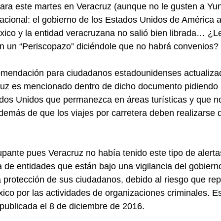
ara este martes en Veracruz (aunque no le gusten a Yun
acional: el gobierno de los Estados Unidos de América a
éxico y la entidad veracruzana no salió bien librada… ¿Le
n un “Periscopazo” diciéndole que no habrá convenios?
omendación para ciudadanos estadounidenses actualiza
ruz es mencionado dentro de dicho documento pidiendo a
dos Unidos que permanezca en áreas turísticas y que no 
además de que los viajes por carretera deben realizarse d
upante pues Veracruz no había tenido este tipo de alert
a de entidades que están bajo una vigilancia del gobiern
 protección de sus ciudadanos, debido al riesgo que re
xico por las actividades de organizaciones criminales. Es
 publicada el 8 de diciembre de 2016.