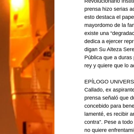
Revolucionario Insti
prensa hizo serias 
esto destaca el papel
mayordomo de la fami
existe una “degradac
dedica a ejercer rep
digan Su Alteza Sere
Pública que a duras 
rey y quiere que lo
EPÍLOGO UNIVERSITA
Callado, ex aspirant
prensa señaló que du
concebido para benef
lamenté, es recibir
contra”. Pese a todo
no quiere enfrentami