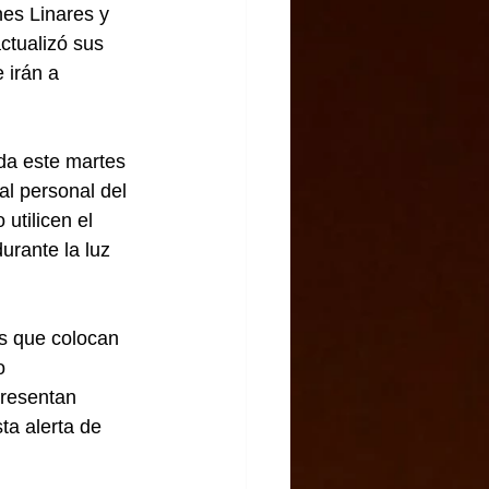
es Linares y 
ctualizó sus 
 irán a 
da este martes 
l personal del 
utilicen el 
urante la luz 
as que colocan 
o 
presentan 
ta alerta de 