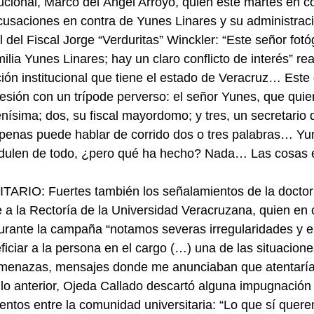
tucional, Marco del Ángel Arroyo, quien este martes en c
acusaciones en contra de Yunes Linares y su administra
 del Fiscal Jorge “Verduritas” Winckler: “Este señor fotó
lia Yunes Linares; hay un claro conflicto de interés” re
ión institucional que tiene el estado de Veracruz… Este
resión con un trípode perverso: el señor Yunes, que quie
nísima; dos, su fiscal mayordomo; y tres, un secretario
penas puede hablar de corrido dos o tres palabras… Yun
 adulen de todo, ¿pero qué ha hecho? Nada… Las cosas
RIO: Fuertes también los señalamientos de la doctor
e a la Rectoría de la Universidad Veracruzana, quien en 
rante la campaña “notamos severas irregularidades y el
iciar a la persona en el cargo (…) una de las situacion
 amenazas, mensajes donde me anunciaban que atentaría
 lo anterior, Ojeda Callado descartó alguna impugnación 
entos entre la comunidad universitaria: “Lo que sí quer