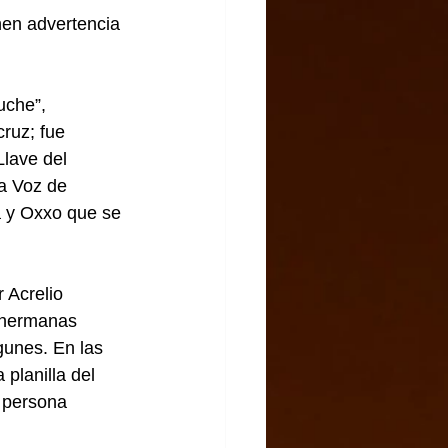
nen advertencia 
uche”, 
ruz; fue 
lave del 
a Voz de 
a y Oxxo que se 
 Acrelio 
 hermanas 
gunes. En las 
planilla del 
a persona 