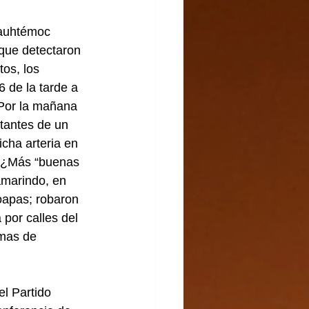
auhtémoc 
que detectaron 
os, los 
 de la tarde a 
Por la mañana 
tantes de un 
cha arteria en 
… ¿Más “buenas 
amarindo, en 
oapas; robaron 
 por calles del 
omas de 
 Partido 