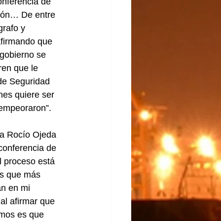
onferencia de 
ción… De entre 
grafo y 
afirmando que 
 gobierno se 
ren que le 
 de Seguridad 
es quiere ser 
 empeoraron”.
a Rocío Ojeda 
conferencia de 
 proceso está 
es que más 
n en mi 
al afirmar que 
emos es que 