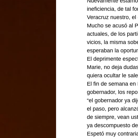
Nuevamente estamos 
ineficiencia, de tal
Veracruz nuestro, el
Mucho se acusó al PR
actuales, de los par
vicios, la misma sob
esperaban la oportun
El deprimente espect
Marie, no deja dudas
quiera ocultar le sa
El fin de semana en
gobernador, los repor
“el gobernador ya dij
el paso, pero alcanz
de siempre, vean ust
ya descompuesto del
Espetó muy contrari