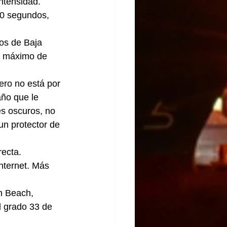
intensidad.
40 segundos, 
os de Baja 
o máximo de 
ro no está por 
año que le 
es oscuros, no 
 un protector de 
recta.
nternet. Más 
n Beach, 
l grado 33 de 