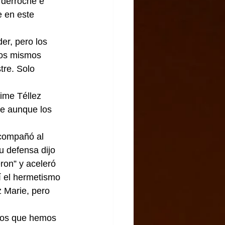
 derroche e 
e en este 
er, pero los 
los mismos 
tre. Solo 
ime Téllez 
ue aunque los 
compañó al 
u defensa dijo 
ron” y aceleró 
í el hermetismo 
 Marie, pero 
gros que hemos 