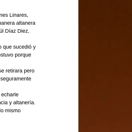
nes Linares, 
anera altanera 
úl Díaz Diez, 
lo que sucedió y 
bstuvo porque 
e retirara pero 
e seguramente 
 echarle 
ia y altanería.
 lo mismo 