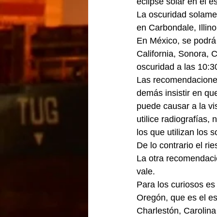
eclipse solar en el e
La oscuridad solamen
en Carbondale, Illin
En México, se podrá
California, Sonora,
oscuridad a las 10:3
Las recomendaciones
demás insistir en qu
puede causar a la vis
utilice radiografías,
los que utilizan los 
De lo contrario el ri
La otra recomendación
vale.
Para los curiosos es
Oregón, que es el es
Charlestón, Carolina