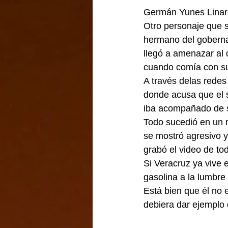
Germán Yunes Linare
Otro personaje que s
hermano del goberna
llegó a amenazar al 
cuando comía con su 
A través delas redes 
donde acusa que el s
iba acompañado de s
Todo sucedió en un r
se mostró agresivo 
grabó el video de to
Si Veracruz ya vive 
gasolina a la lumbre
Está bien que él no 
debiera dar ejemplo