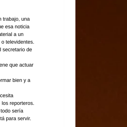
 trabajo, una 
e esa noticia 
terial a un 
o televidentes.
l secretario de 
iene que actuar 
ormar bien y a 
cesita 
 los reporteros.
 todo sería 
á para servir.