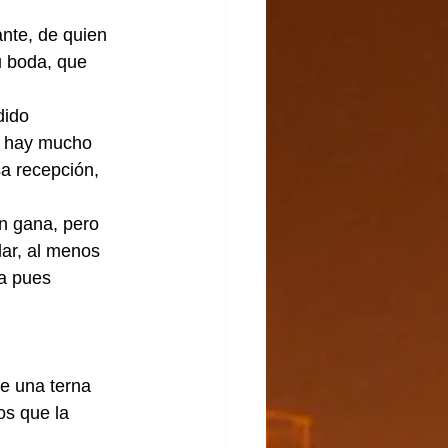
nte, de quien 
u boda, que 
dido 
va hay mucho 
sa recepción, 
n gana, pero 
ar, al menos 
a pues 
e una terna 
os que la 