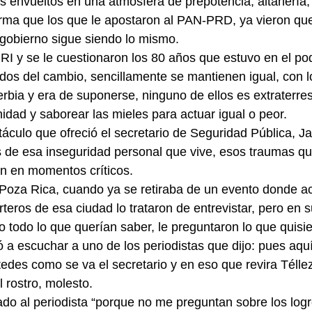
envueltos en una atmósfera de prepotencia, altanería,
 forma que los que le apostaron al PAN-PRD, ya vieron qu
 gobierno sigue siendo lo mismo.
I y se le cuestionaron los 80 años que estuvo en el pod
tidos del cambio, sencillamente se mantienen igual, con 
erbia y era de suponerse, ninguno de ellos es extraterres
idad y saborear las mieles para actuar igual o peor.
áculo que ofreció el secretario de Seguridad Pública, Ja
 de esa inseguridad personal que vive, esos traumas q
len en momentos críticos.
 Poza Rica, cuando ya se retiraba de un evento donde a
teros de esa ciudad lo trataron de entrevistar, pero en s
o todo lo que querían saber, le preguntaron lo que quisie
ó a escuchar a uno de los periodistas que dijo: pues aqu
edes como se va el secretario y en eso que revira Téllez
 rostro, molesto.
ado al periodista “porque no me preguntan sobre los lo