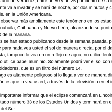
stado de Veracruz, entre un 50 y un 25 por ciento de su 
te va a invadir y se hará de noche, por dos minutos y 
ois, en la Unión Americana.
 observar más ampliamente este fenómeno en los estad
 Coahuila, Chihuahua y Nuevo León, alcanzando su punt
0 de la mañana.
 se han estado publicando desde la semana pasada, pe
e para nada vea usted el sol de manera directa, por el d
ta; tampoco lo vea en un reflejo de agua, no utilice lent
 no utilice papel aluminio. Solamente podrá ver el sol con
soldadores, que es un filtro del número 14.
esgo es altamente peligroso si lo llega a ver de manera di
 es que lo vea usted, a través de la televisión o en el i
 importante informar que el eclipse comenzará en Lincol
tado número 33 de los Estados Unidos y terminará en e
 del Sur.