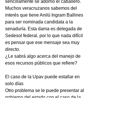
sencillamente se adornó el caballero.
Muchos veracruzanos sabemos del 
interés que tiene Anilú Ingram Ballines 
para ser nominada candidata a la 
senaduría. Esta dama es delegada de 
Sedesol federal, por lo que nada difícil 
es pensar que ese mensaje sea muy 
directo.
¿Le sabrá algo acerca del manejo de 
esos recursos públicos que refiere?
El caso de la Upav puede estallar en 
solo días
Otro problema se le puede presentar al 
gobierno del estado con el caso de la 
UPAV, donde hay una inconformidad 
por el cambio de rectora y son varios 
los temas que se juntan en esa 
institución que podrían perjudicar tanto 