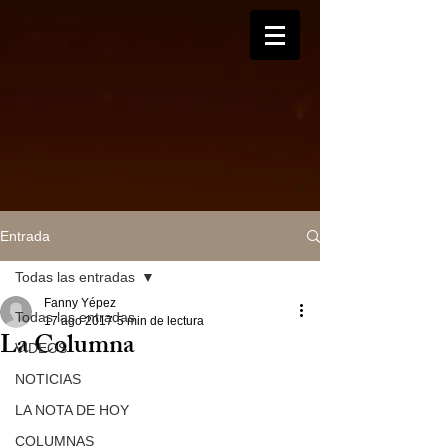
Entrada
Todas las entradas
Fanny Yépez
Todas las entradas
17 ago 2017
5 min de lectura
La Columna
VIDEOS
NOTICIAS
LA NOTA DE HOY
COLUMNAS