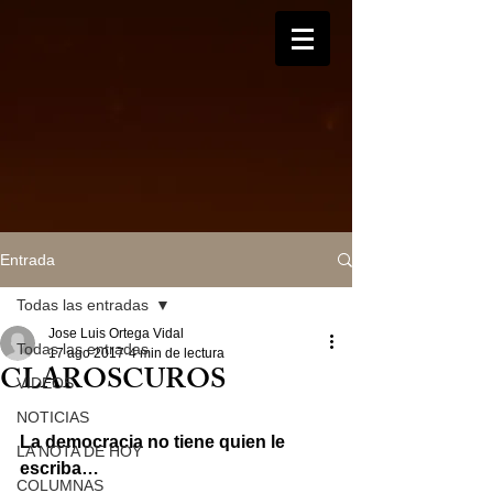
Entrada
Todas las entradas
Jose Luis Ortega Vidal
Todas las entradas
17 ago 2017
4 min de lectura
CLAROSCUROS
VIDEOS
NOTICIAS
La democracia no tiene quien le 
LA NOTA DE HOY
escriba…
COLUMNAS