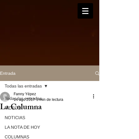
Entrada
Todas las entradas
Fanny Yépez
Todas las entradas
14 ago 2017
5 min de lectura
La Columna
VIDEOS
NOTICIAS
LA NOTA DE HOY
COLUMNAS