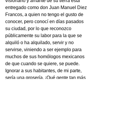
visionario y amante de su tierra está 
entregado como don Juan Manuel Diez 
Francos, a quien no tengo el gusto de 
conocer, pero conocí en días pasados 
su ciudad, por lo que reconozco 
públicamente su labor para la que se 
alquiló o ha alquilado, servir y no 
servirse, viniendo a ser ejemplo para 
muchos de sus homólogos mexicanos 
de que cuando se quiere, se puede.
Ignorar a sus habitantes, de mi parte, 
sería una grosería. ¡Qué gente tan más 
educada! Los taxistas y automovilistas 
siempre atentos con el peatón, pues 
primero al caminante o turista le ceden 
el paso. Cero ambulantaje. Banquetas 
para caminar, libres de trebejos… ¡Casi 
en Cardel, Ver!
Simplemente, señor alcalde… 