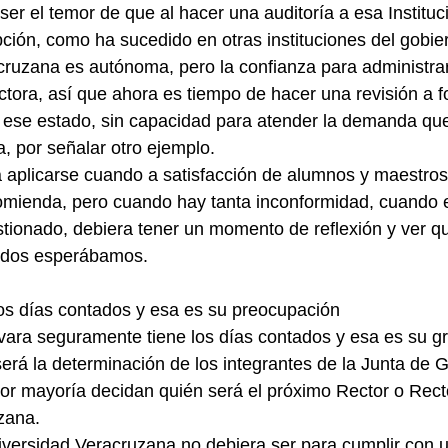
ser el temor de que al hacer una auditoría a esa Institu
ión, como ha sucedido en otras instituciones del gobie
ruzana es autónoma, pero la confianza para administrar
ctora, así que ahora es tiempo de hacer una revisión a f
 ese estado, sin capacidad para atender la demanda que
, por señalar otro ejemplo.
a aplicarse cuando a satisfacción de alumnos y maestros
mienda, pero cuando hay tanta inconformidad, cuando el
stionado, debiera tener un momento de reflexión y ver q
todos esperábamos.
os días contados y esa es su preocupación
ara seguramente tiene los días contados y esa es su gr
erá la determinación de los integrantes de la Junta de 
or mayoría decidan quién será el próximo Rector o Recto
zana.
niversidad Veracruzana no debiera ser para cumplir con