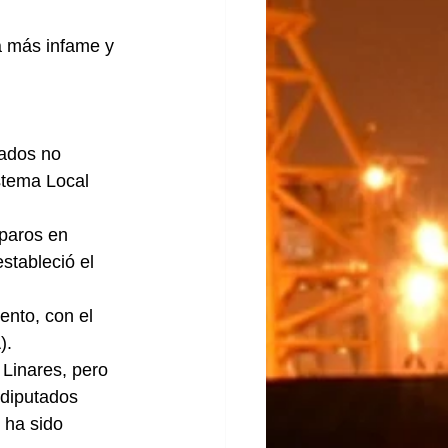
a más infame y 
ados no 
stema Local 
paros en 
stableció el 
nto, con el 
).
Linares, pero 
 diputados 
 ha sido 