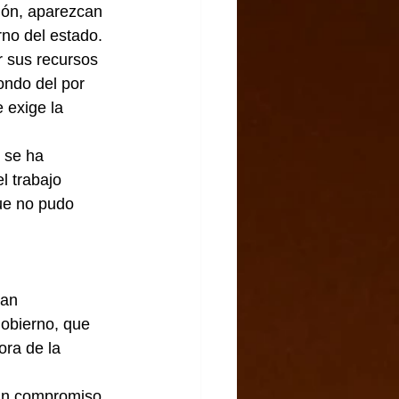
ción, aparezcan 
rno del estado.
 sus recursos 
ondo del por 
 exige la 
 se ha 
 trabajo 
ue no pudo 
an 
Gobierno, que 
ra de la 
 un compromiso 