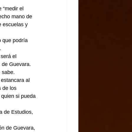
 “medir el 
s echo mano de 
e escuelas y 
o que podría 
.
será el 
n de Guevara.
o sabe.
 estancara al 
 de los 
e quien si pueda 
a de Estudios, 
rón de Guevara, 