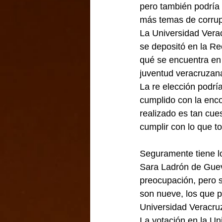
pero también podría 
más temas de corrupc
La Universidad Verac
se depositó en la Re
qué se encuentra en
juventud veracruzana
La re elección podrí
cumplido con la enco
realizado es tan cue
cumplir con lo que 
Seguramente tiene l
Sara Ladrón de Guev
preocupación, pero s
son nueve, los que p
Universidad Veracru
La votación en la U