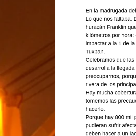
En la madrugada del 
Lo que nos faltaba. 
huracán Franklin que
kilómetros por hora;
impactar a la 1 de l
Tuxpan.
Celebramos que las a
desarrolla la llegad
preocuparnos, porque
rivera de los princip
Hay mucha cobertura 
tomemos las precauci
hacerlo.
Porque hay 800 mil p
pudieran sufrir afec
deben hacer a un lad