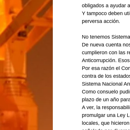
obligados a ayudar a 
Y tampoco deben util
perversa acción.  
No tenemos Sistema 
De nueva cuenta nos 
cumplieron con las re
Anticorrupción. Eso
Por esa razón el Co
contra de los estado
Sistema Nacional An
Como consuelo pudimo
plazo de un año para
A ver, la responsabi
promulgar una Ley Lo
locales, que hiciero