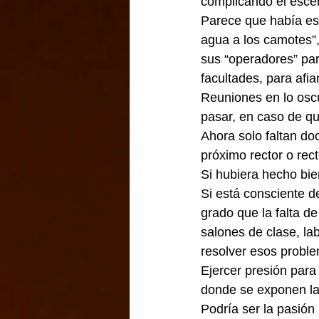
complicando el escen
Parece que había es
agua a los camotes”,
sus “operadores” para
facultades, para afia
Reuniones en lo oscu
pasar, en caso de qu
Ahora solo faltan doc
próximo rector o rec
Si hubiera hecho bien
Si está consciente d
grado que la falta de
salones de clase, lab
resolver esos probl
Ejercer presión para
donde se exponen las
Podría ser la pasión