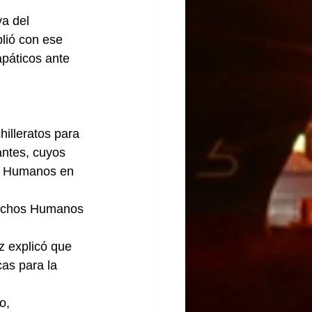
a del 
lió con ese 
páticos ante 
illeratos para 
antes, cuyos 
s Humanos en 
rechos Humanos 
 explicó que 
as para la 
o, 