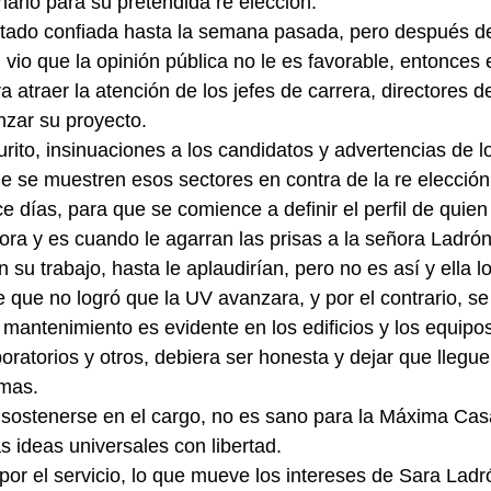
ario para su pretendida re elección.
tado confiada hasta la semana pasada, pero después de
 vio que la opinión pública no le es favorable, entonce
 atraer la atención de los jefes de carrera, directores d
nzar su proyecto.
rito, insinuaciones a los candidatos y advertencias de l
e se muestren esos sectores en contra de la re elección
e días, para que se comience a definir el perfil de quien 
tora y es cuando le agarran las prisas a la señora Ladró
 su trabajo, hasta le aplaudirían, pero no es así y ella l
e que no logró que la UV avanzara, y por el contrario, se
 mantenimiento es evidente en los edificios y los equipos
oratorios y otros, debiera ser honesta y dejar que llegu
emas.
 sostenerse en el cargo, no es sano para la Máxima Cas
 ideas universales con libertad.
 por el servicio, lo que mueve los intereses de Sara Lad