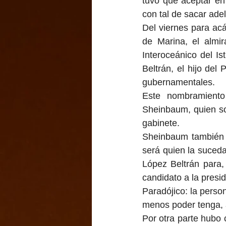
tuvo que aceptar en 
con tal de sacar adel
Del viernes para acá
de Marina, el almi
Interoceánico del I
Beltrán, el hijo del
gubernamentales.
Este nombramiento
Sheinbaum, quien sol
gabinete.
Sheinbaum también d
será quien la suced
López Beltrán para,
candidato a la presi
Paradójico: la perso
menos poder tenga, 
Por otra parte hubo 