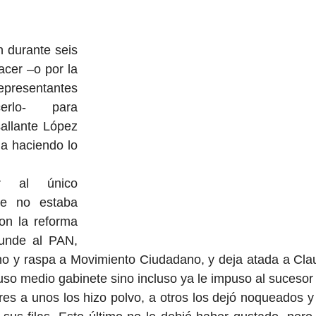
 durante seis 
cer –o por la 
epresentantes 
rlo- para 
allante López 
a haciendo lo 
r al único 
e no estaba 
on la reforma 
hunde al PAN, 
eno y raspa a Movimiento Ciudadano, y deja atada a Cla
puso medio gabinete sino incluso ya le impuso al sucesor
es a unos los hizo polvo, a otros los dejó noqueados y