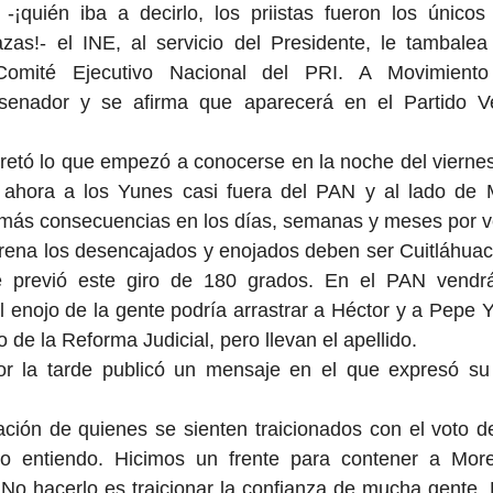
 -¡quién iba a decirlo, los priistas fueron los únicos 
s!- el INE, al servicio del Presidente, le tambalea
Comité Ejecutivo Nacional del PRI. A Movimiento
senador y se afirma que aparecerá en el Partido Ve
retó lo que empezó a conocerse en la noche del viernes
n ahora a los Yunes casi fuera del PAN y al lado de 
 más consecuencias en los días, semanas y meses por ve
orena los desencajados y enojados deben ser Cuitláhuac
 previó este giro de 180 grados. En el PAN vendrá
 el enojo de la gente podría arrastrar a Héctor y a Pepe 
o de la Reforma Judicial, pero llevan el apellido.
r la tarde publicó un mensaje en el que expresó su 
ación de quienes se sienten traicionados con el voto 
lo entiendo. Hicimos un frente para contener a Mor
 No hacerlo es traicionar la confianza de mucha gente. R