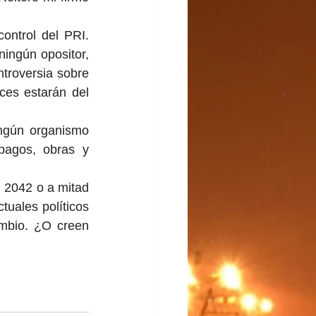
ntrol del PRI. 
ingún opositor, 
roversia sobre 
ces estarán del 
ngún organismo 
pagos, obras y 
 2042 o a mitad 
uales políticos 
mbio. ¿O creen 