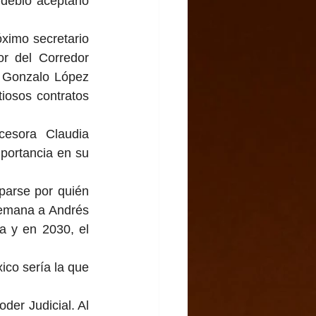
debió aceptarlo 
ximo secretario 
r del Corredor 
 Gonzalo López 
iosos contratos 
esora Claudia 
portancia en su 
arse por quién 
semana a Andrés 
 y en 2030, el 
co sería la que 
er Judicial. Al 