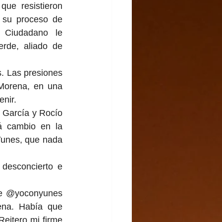
que resistieron 
 su proceso de 
 Ciudadano le 
rde, aliado de 
. Las presiones 
Morena, en una 
nir.
 García y Rocío 
 cambio en la 
Yunes, que nada 
desconcierto e 
de @yoconyunes 
ena. Había que 
eitero mi firme 