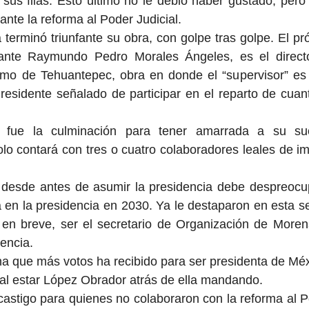
sus filas. Esto último no le debió haber gustado, pero 
ante la reforma al Poder Judicial.
 terminó triunfante su obra, con golpe tras golpe. El pró
rante Raymundo Pedro Morales Ángeles, es el directo
stmo de Tehuantepec, obra en donde el “supervisor” es
 Presidente señalado de participar en el reparto de cuant
 fue la culminación para tener amarrada a su suc
o contará con tres o cuatro colaboradores leales de im
esde antes de asumir la presidencia debe despreocup
a en la presidencia en 2030. Ya le destaparon en esta 
 en breve, ser el secretario de Organización de Morena
dencia.
na que más votos ha recibido para ser presidenta de Méxi
al estar López Obrador atrás de ella mandando.
castigo para quienes no colaboraron con la reforma al Pod