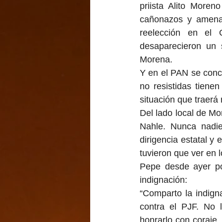
priista Alito Moreno
cañonazos y amenaza
reelección en el 
desaparecieron un 
Morena.
Y en el PAN se conc
no resistidas tiene
situación que traerá
Del lado local de M
Nahle. Nunca nadie
dirigencia estatal y
tuvieron que ver en l
Pepe desde ayer po
indignación:
“Comparto la indign
contra el PJF. No 
honrarlo con coraje.