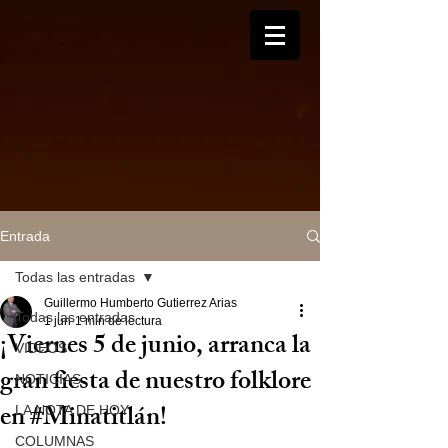
Entrada
Todas las entradas
Guillermo Humberto Gutierrez Arias
Todas las entradas
1 jun
1 min de lectura
¡Viernes 5 de junio, arranca la
VIDEOS
gran fiesta de nuestro folklore
NOTICIAS
en #Minatitlán!
LA NOTA DE HOY
COLUMNAS