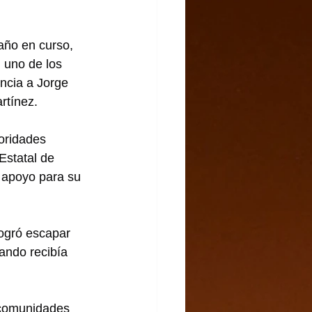
año en curso, 
 uno de los 
ncia a Jorge 
rtínez.
oridades 
Estatal de 
 apoyo para su 
ogró escapar 
ando recibía 
 comunidades 