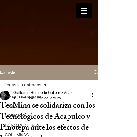
Entrada
Todas las entradas
Guillermo Humberto Gutierrez Arias
Todas las entradas
18 oct 2024
1 min de lectura
TecMina se solidariza con los
VIDEOS
Tecnológicos de Acapulco y
NOTICIAS
Pinotepa ante los efectos de
LA NOTA DE HOY
COLUMNAS