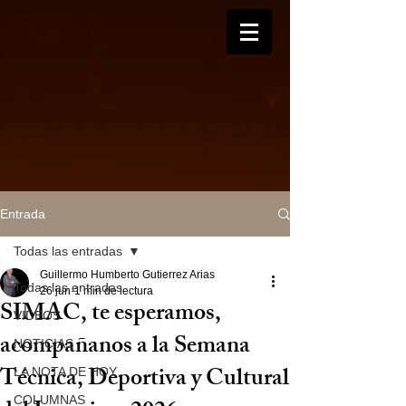
Entrada
Todas las entradas
Guillermo Humberto Gutierrez Arias
Todas las entradas
26 jun
1 min de lectura
SIMAC, te esperamos,
VIDEOS
acompañanos a la Semana
NOTICIAS
Técnica, Deportiva y Cultural
LA NOTA DE HOY
COLUMNAS