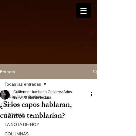
Entrada
Todas las entradas
Guillermo Humberto Gutierrez Arias
Todas las entradas
22 jun
3 min de lectura
¿Si los capos hablaran,
VIDEOS
cuántos temblarían?
NOTICIAS
LA NOTA DE HOY
COLUMNAS