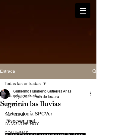
Entrada
Todas las entradas
Guillermo Humberto Gutierrez Arias
Todas las entradas
14 jul 2024
1 min de lectura
Seguirán las lluvias
VIDEOS
Meteorología SPCVer
NOTICIAS
@spcver_met
LA NOTA DE HOY
COLUMNAS