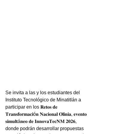
Se invita a las y los estudiantes del 
Instituto Tecnológico de Minatitlán a 
participar en los 𝐑𝐞𝐭𝐨𝐬 𝐝𝐞 
𝐓𝐫𝐚𝐧𝐬𝐟𝐨𝐫𝐦𝐚𝐜𝐢ó𝐧 𝐍𝐚𝐜𝐢𝐨𝐧𝐚𝐥 𝐎𝐥𝐢𝐧𝐢𝐚, 𝐞𝐯𝐞𝐧𝐭𝐨 
𝐬𝐢𝐦𝐮𝐥𝐭á𝐧𝐞𝐨 𝐝𝐞 𝐈𝐧𝐧𝐨𝐯𝐚𝐓𝐞𝐜𝐍𝐌 𝟐𝟎𝟐𝟔, 
donde podrán desarrollar propuestas 