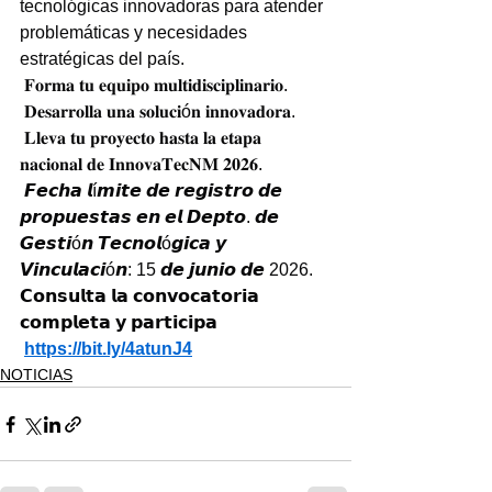
tecnológicas innovadoras para atender 
problemáticas y necesidades 
estratégicas del país.
 𝐅𝐨𝐫𝐦𝐚 𝐭𝐮 𝐞𝐪𝐮𝐢𝐩𝐨 𝐦𝐮𝐥𝐭𝐢𝐝𝐢𝐬𝐜𝐢𝐩𝐥𝐢𝐧𝐚𝐫𝐢𝐨.
 𝐃𝐞𝐬𝐚𝐫𝐫𝐨𝐥𝐥𝐚 𝐮𝐧𝐚 𝐬𝐨𝐥𝐮𝐜𝐢ó𝐧 𝐢𝐧𝐧𝐨𝐯𝐚𝐝𝐨𝐫𝐚.
 𝐋𝐥𝐞𝐯𝐚 𝐭𝐮 𝐩𝐫𝐨𝐲𝐞𝐜𝐭𝐨 𝐡𝐚𝐬𝐭𝐚 𝐥𝐚 𝐞𝐭𝐚𝐩𝐚 
𝐧𝐚𝐜𝐢𝐨𝐧𝐚𝐥 𝐝𝐞 𝐈𝐧𝐧𝐨𝐯𝐚𝐓𝐞𝐜𝐍𝐌 𝟐𝟎𝟐𝟔.
 𝙁𝙚𝙘𝙝𝙖 𝙡í𝙢𝙞𝙩𝙚 𝙙𝙚 𝙧𝙚𝙜𝙞𝙨𝙩𝙧𝙤 𝙙𝙚 
𝙥𝙧𝙤𝙥𝙪𝙚𝙨𝙩𝙖𝙨 𝙚𝙣 𝙚𝙡 𝘿𝙚𝙥𝙩𝙤. 𝙙𝙚 
𝙂𝙚𝙨𝙩𝙞ó𝙣 𝙏𝙚𝙘𝙣𝙤𝙡ó𝙜𝙞𝙘𝙖 𝙮 
𝙑𝙞𝙣𝙘𝙪𝙡𝙖𝙘𝙞ó𝙣: 15 𝙙𝙚 𝙟𝙪𝙣𝙞𝙤 𝙙𝙚 2026.
𝗖𝗼𝗻𝘀𝘂𝗹𝘁𝗮 𝗹𝗮 𝗰𝗼𝗻𝘃𝗼𝗰𝗮𝘁𝗼𝗿𝗶𝗮 
𝗰𝗼𝗺𝗽𝗹𝗲𝘁𝗮 𝘆 𝗽𝗮𝗿𝘁𝗶𝗰𝗶𝗽𝗮 
https://bit.ly/4atunJ4
NOTICIAS