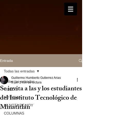
Entrada
Todas las entradas
Guillermo Humberto Gutierrez Arias
Todas las entradas
5 jun
1 min de lectura
Se invita a las y los estudiantes
VIDEOS
del Instituto Tecnológico de
NOTICIAS
Minatitlán
LA NOTA DE HOY
COLUMNAS