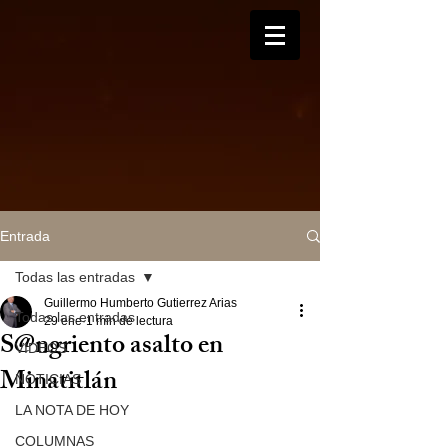
Entrada
Todas las entradas
Guillermo Humberto Gutierrez Arias
Todas las entradas
29 ene
1 min de lectura
S@ngriento asalto en
VIDEOS
Minatitlán
NOTICIAS
LA NOTA DE HOY
COLUMNAS