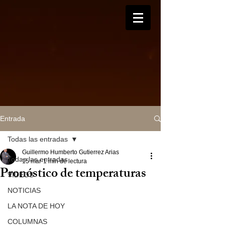
Entrada
Todas las entradas
Guillermo Humberto Gutierrez Arias
Todas las entradas
15 mar
1 min de lectura
Pronóstico de temperaturas
VIDEOS
NOTICIAS
LA NOTA DE HOY
COLUMNAS