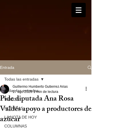
Entrada
Todas las entradas
Guillermo Humberto Gutierrez Arias
Todas las entradas
17 ago 2025
1 min de lectura
Pide diputada Ana Rosa
VIDEOS
Valdés apoyo a productores de
NOTICIAS
azúcar
LA NOTA DE HOY
COLUMNAS