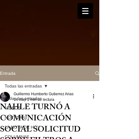
Entrada
Todas las entradas
Guillermo Humberto Gutierrez Arias
Todas las entradas
14 may
2 min de lectura
NAHLE TURNÓ A
VIDEOS
COMUNICACIÓN
NOTICIAS
SOCIAL SOLICITUD
LA NOTA DE HOY
COLUMNAS