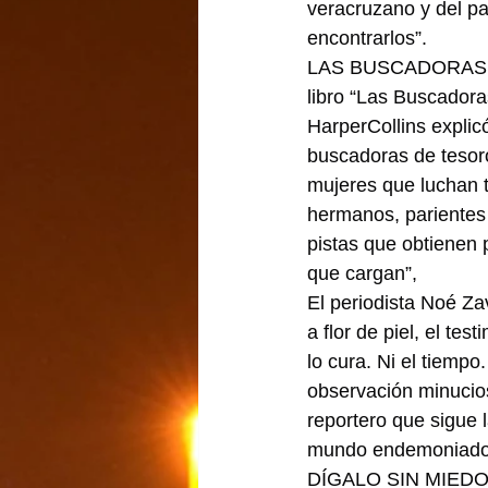
veracruzano y del pa
encontrarlos”.
LAS BUSCADORAS … C
libro “Las Buscadora
HarperCollins explicó
buscadoras de tesor
mujeres que luchan t
hermanos, parientes 
pistas que obtienen 
que cargan”,
El periodista Noé Zav
a flor de piel, el te
lo cura. Ni el tiempo
observación minucios
reportero que sigue 
mundo endemoniado, a
DÍGALO SIN MIEDO …