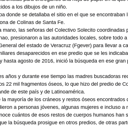
idos a los dibujos de un niño.
a donde se detallaba el sitio en el que se encontraban l
zona de Colinas de Santa Fe.
mano, las señoras del Colectivo Solecito coordinadas p
ao, presionaron a las autoridades locales, sobre todo a 
 General del estado de Veracruz (Fgever) para llevar a ca
liares desaparecidos en ese predio que se les indicaba
 hasta agosto de 2016, inició la búsqueda en ese gran 
es años y durante ese tiempo las madres buscadoras r
s 22 mil fragmentos óseos, lo que hizo del predio de Co
ande de este país y de Latinoamérica.
la mayoría de los cráneos y restos óseos encontrados 
ieron a personas jóvenes, algunas mujeres e incluso a 
oce cuántos de esos restos de cuerpos humanos han s
 que la búsqueda prosigue en otros predios, de otras partes