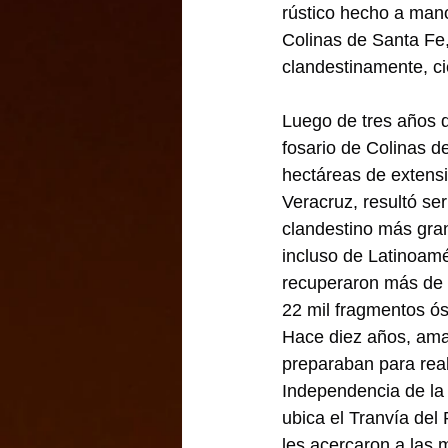
rústico hecho a mano
Colinas de Santa Fe,
clandestinamente, c
Luego de tres años d
fosario de Colinas d
hectáreas de extensi
Veracruz, resultó ser
clandestino más gra
incluso de Latinoamér
recuperaron más de 
22 mil fragmentos ó
Hace diez años, amab
preparaban para real
Independencia de la
ubica el Tranvía del
les acercaron a las 