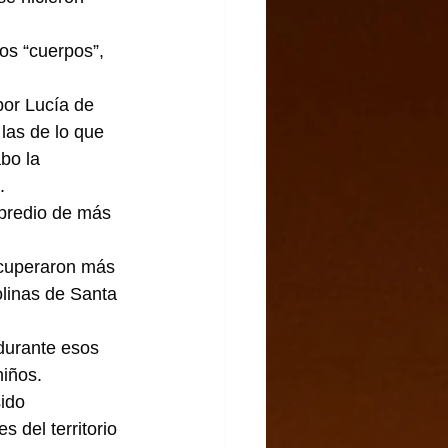
os “cuerpos”, 
or Lucía de 
las de lo que 
bo la 
.
predio de más 
ecuperaron más 
linas de Santa 
durante esos 
niños.
ido 
 del territorio 