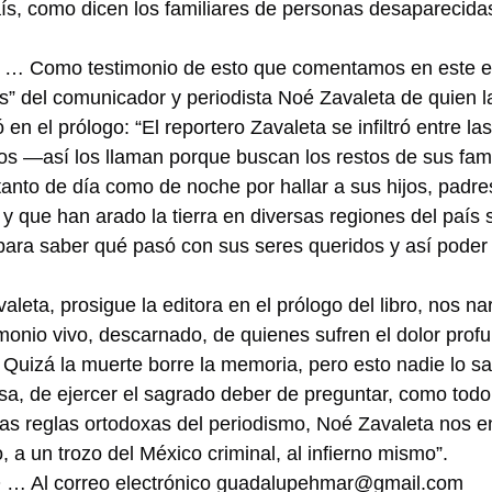
ís, como dicen los familiares de personas desaparecidas
omo testimonio de esto que comentamos en este esp
s” del comunicador y periodista Noé Zavaleta de quien la 
 en el prólogo: “El reportero Zavaleta se infiltró entre l
os —así los llaman porque buscan los restos de sus fam
anto de día como de noche por hallar a sus hijos, padre
y que han arado la tierra en diversas regiones del país 
para saber qué pasó con sus seres queridos y así poder 
aleta, prosigue la editora en el prólogo del libro, nos nar
stimonio vivo, descarnado, de quienes sufren el dolor pro
. Quizá la muerte borre la memoria, pero esto nadie lo s
a, de ejercer el sagrado deber de preguntar, como todo
las reglas ortodoxas del periodismo, Noé Zavaleta nos e
 un trozo del México criminal, al infierno mismo”.
 Al correo electrónico 
guadalupehmar@gmail.com