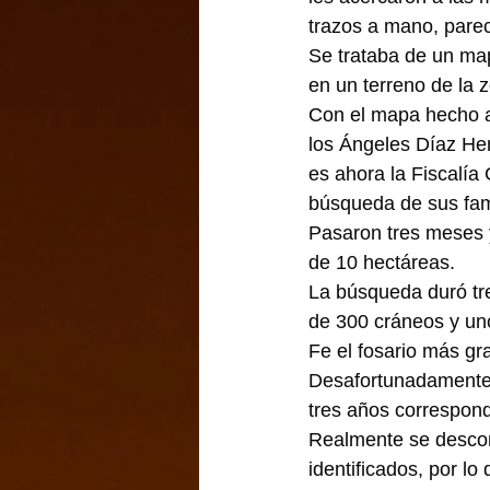
trazos a mano, parec
Se trataba de un map
en un terreno de la 
Con el mapa hecho a 
los Ángeles Díaz Hen
es ahora la Fiscalía
búsqueda de sus fami
Pasaron tres meses y
de 10 hectáreas.
La búsqueda duró tr
de 300 cráneos y uno
Fe el fosario más gr
Desafortunadamente 
tres años correspond
Realmente se descon
identificados, por lo