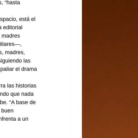
, “hasta 
acio, está el 
editorial 
as madres 
iliares—, 
s, madres, 
siguiendo las 
paliar el drama 
ra las historias 
fundo que nada 
abe. “A base de 
 buen 
nfrenta a un 