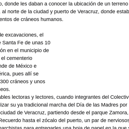
, donde les daban a conocer la ubicación de un terreno
 al norte de la ciudad y puerto de Veracruz, donde esta
ientos de cráneos humanos.
e excavaciones, el 
e Santa Fe de unas 10 
ón en el municipio de 
 el cementerio 
nde de México e 
ica, pues allí se 
300 cráneos y unos 
seos.
les lectoras y lectores, cuando integrantes del Colectiv
izar su ya tradicional marcha del Día de las Madres por 
 ciudad de Veracruz, partiendo desde el parque Zamora,
 Recuerdo hasta el zócalo del puerto, un par de nervioso
marchistas para entregarles una hoja de papel en la que 