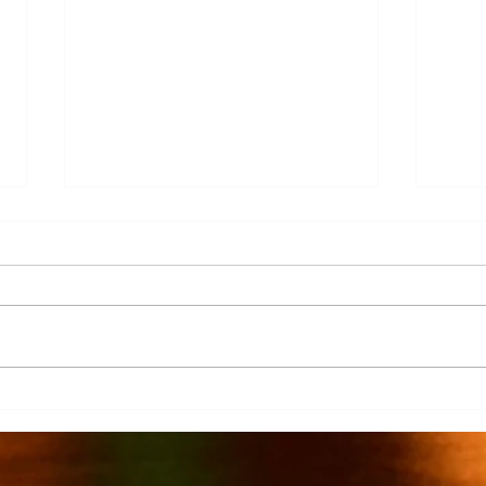
Más 
La Columna