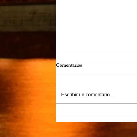
Comentarios
Víctor Murguía
Escribir un comentario...