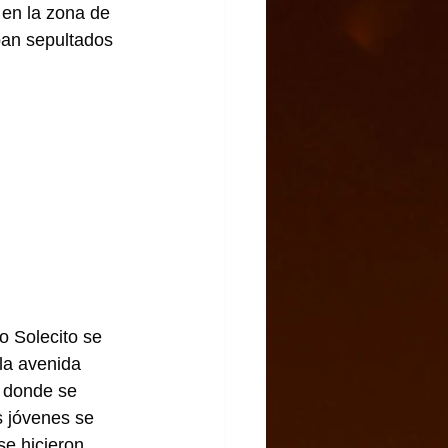
 en la zona de 
ban sepultados 
o Solecito se 
la avenida 
 donde se 
s jóvenes se 
se hicieron 