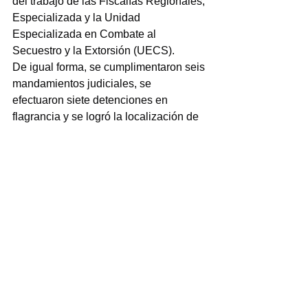
del trabajo de las Fiscalías Regionales, 
Especializada y la Unidad 
Especializada en Combate al 
Secuestro y la Extorsión (UECS).
De igual forma, se cumplimentaron seis 
mandamientos judiciales, se 
efectuaron siete detenciones en 
flagrancia y se logró la localización de 
seis personas reportadas como 
desaparecidas.
Dato interesante del que sería 
conveniente conocer más para ir 
midiendo lo que desde hace muchos 
años no se hace, es que la Fiscalía 
Coordinadora Especializada en Delitos 
contra las Mujeres, Feminicidio, 
Familia y Trata de Personas, obtuvo 
una sentencia condenatoria, ocho 
vinculaciones a proceso y realizó cinco 