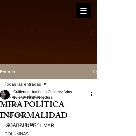
Entrada
Todas las entradas
Guillermo Humberto Gutierrez Arias
Todas las entradas
28 ene
4 min de lectura
MIRA POLÍTICA
VIDEOS
INFORMALIDAD
NOTICIAS
LA NOTA DE HOY
GUADALUPE H. MAR
COLUMNAS