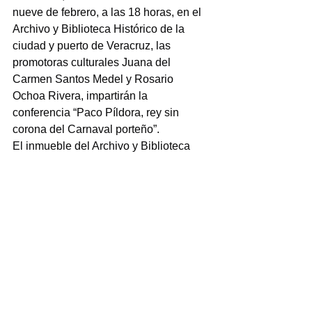
nueve de febrero, a las 18 horas, en el 
Archivo y Biblioteca Histórico de la 
ciudad y puerto de Veracruz, las 
promotoras culturales Juana del 
Carmen Santos Medel y Rosario 
Ochoa Rivera, impartirán la 
conferencia “Paco Píldora, rey sin 
corona del Carnaval porteño”.
El inmueble del Archivo y Biblioteca 
Histórico de la ciudad y puerto de 
Veracruz se ubica en la calle de 
Esteban Morales esquina con Landero 
y Coos, en la zona centro.
Francisco Rivera Ávila, fue cronista y 
poeta jarocho, conocido por sus 
décimas y su forma tan especial de 
narrar la vida cotidiana veracruzana, 
con humor y sobretodo, sátira.