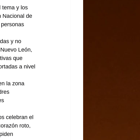
 tema y los 
n Nacional de 
 personas 
das y no 
, Nuevo León, 
tivas que 
rtadas a nivel 
n la zona 
dres 
es 
s celebran el 
orazón roto, 
piden 