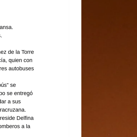
cansa.
.
z de la Torre 
ía, quien con 
res autobuses 
ús” se 
ipo se entregó 
dar a sus 
eracruzana.
reside Delfina 
omberos a la 