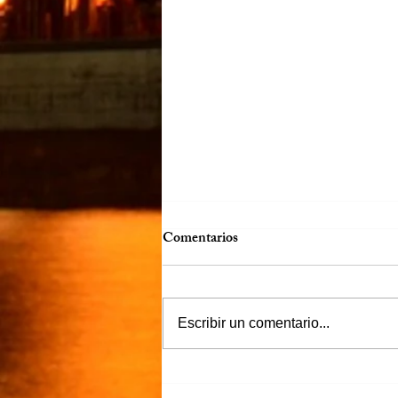
Comentarios
Víctor Murguía
Escribir un comentario...