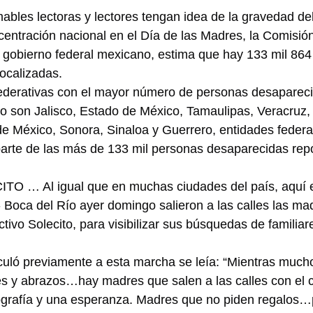
bles lectoras y lectores tengan idea de la gravedad del
entración nacional en el Día de las Madres, la Comisió
gobierno federal mexicano, estima que hay 133 mil 864
ocalizadas.
federativas con el mayor número de personas desapareci
o son Jalisco, Estado de México, Tamaulipas, Veracruz
e México, Sonora, Sinaloa y Guerrero, entidades federa
arte de las más de 133 mil personas desaparecidas repo
 … Al igual que en muchas ciudades del país, aquí e
Boca del Río ayer domingo salieron a las calles las ma
ivo Solecito, para visibilizar sus búsquedas de familiar
culó previamente a esta marcha se leía: “Mientras mucho
s y abrazos…hay madres que salen a las calles con el c
ografía y una esperanza. Madres que no piden regalos…