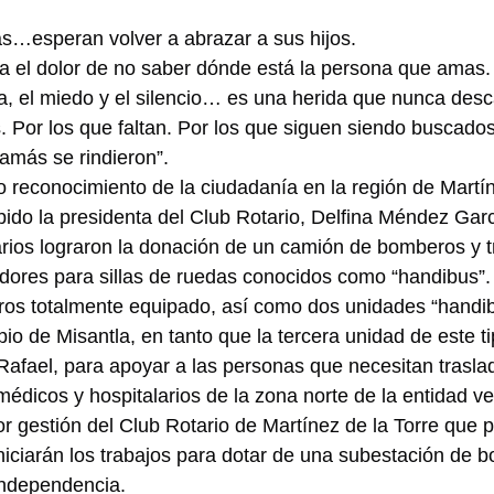
s…esperan volver a abrazar a sus hijos.
a el dolor de no saber dónde está la persona que amas.
tia, el miedo y el silencio… es una herida que nunca des
 Por los que faltan. Por los que siguen siendo buscados
amás se rindieron”.
econocimiento de la ciudadanía en la región de Martíne
bido la presidenta del Club Rotario, Delfina Méndez Garc
rios lograron la donación de un camión de bomberos y t
dores para sillas de ruedas conocidos como “handibus”.
os totalmente equipado, así como dos unidades “handib
io de Misantla, en tanto que la tercera unidad de este t
Rafael, para apoyar a las personas que necesitan trasla
médicos y hospitalarios de la zona norte de la entidad v
r gestión del Club Rotario de Martínez de la Torre que p
iciarán los trabajos para dotar de una subestación de b
Independencia.