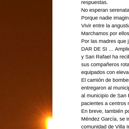
respuestas.
No esperan serenata
Porque nadie imagin
Vivir entre la angus
Marchamos por ellos.
Por las madres que j
DAR DE SI … Amplio r
y San Rafael ha reci
sus compañeros rota
equipados con eleva
El camión de bomber
entregaron al municip
al municipio de San 
pacientes a centros 
En breve, también po
Méndez García, se in
comunidad de Villa 