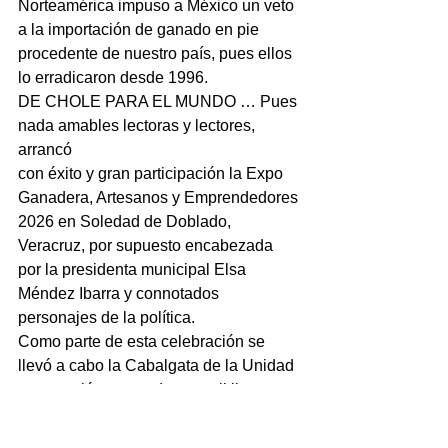
Norteamérica impuso a México un veto 
a la importación de ganado en pie 
procedente de nuestro país, pues ellos 
lo erradicaron desde 1996.
DE CHOLE PARA EL MUNDO … Pues 
nada amables lectoras y lectores, 
arrancó 
con éxito y gran participación la Expo 
Ganadera, Artesanos y Emprendedores 
2026 en Soledad de Doblado, 
Veracruz, por supuesto encabezada 
por la presidenta municipal Elsa 
Méndez Ibarra y connotados 
personajes de la política.
Como parte de esta celebración se 
llevó a cabo la Cabalgata de la Unidad 
que reunió a cerca de tres mil jinetes 
provenientes de municipios vecinos 
como Cotaxtla, Paso del Macho, 