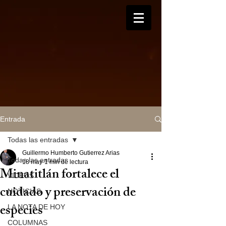
Entrada
Todas las entradas
Guillermo Humberto Gutierrez Arias
Todas las entradas
18 may
1 min de lectura
Minatitlán fortalece el
VIDEOS
cuidado y preservación de
NOTICIAS
especies
LA NOTA DE HOY
COLUMNAS