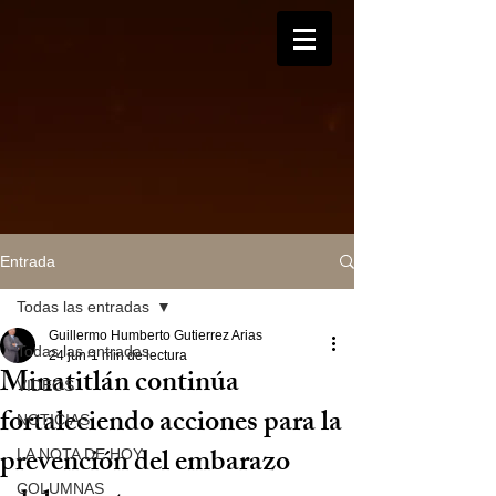
Entrada
Todas las entradas
Guillermo Humberto Gutierrez Arias
Todas las entradas
24 jun
1 min de lectura
Minatitlán continúa
VIDEOS
fortaleciendo acciones para la
NOTICIAS
prevención del embarazo
LA NOTA DE HOY
COLUMNAS