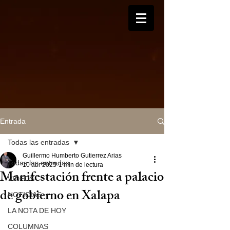
Entrada
Todas las entradas
Guillermo Humberto Gutierrez Arias
Todas las entradas
10 abr 2025
1 min de lectura
Manifestación frente a palacio
VIDEOS
de gobierno en Xalapa
NOTICIAS
LA NOTA DE HOY
COLUMNAS