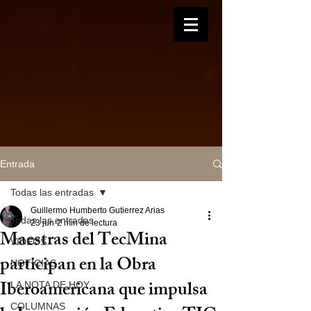
Entrada
Todas las entradas
Guillermo Humberto Gutierrez Arias
Todas las entradas
23 jun
2 min de lectura
Maestras del TecMina
VIDEOS
participan en la Obra
NOTICIAS
Iberoamericana que impulsa
LA NOTA DE HOY
COLUMNAS