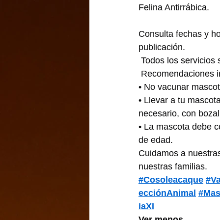
Felina Antirrábica.
Consulta fechas y ho
publicación.
 Todos los servicios
 Recomendaciones i
• No vacunar mascota
• Llevar a tu mascota
necesario, con bozal
• La mascota debe c
de edad.
Cuidamos a nuestra
nuestras familias.
#Cosoleacaque
#Va
ecciónAnimal
#Mas
iaXI
Ver menos