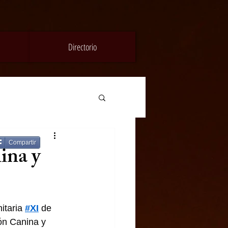
Directorio
Compartir
ina y
taria 
#XI
 de 
ón Canina y 