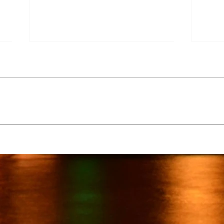
Más de 7 mil productores de
TecMi
caña afectados por el cierre del
Desa
Ingenio San Pedro