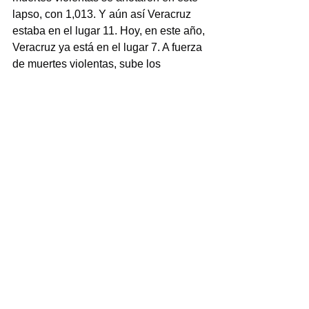
lapso, con 1,013. Y aún así Veracruz 
estaba en el lugar 11. Hoy, en este año, 
Veracruz ya está en el lugar 7. A fuerza 
de muertes violentas, sube los 
peldaños del deshonor. Vaya, un dato 
todavía más cercano.
La fuerza de la ola violenta se puede 
ver bien en los datos del 12 de mayo, 
cuando se registraron 6 homicidios, los 
mismos que tuvo el convulso estado de 
Sinaloa.
Así que Veracruz no vive en paz.
No es como quiere la gran mística del 
gobierno del estado que creamos que 
es.
Las opiniones y puntos de vista 
expresadas son responsabilidad 
exclusiva del autor y no 