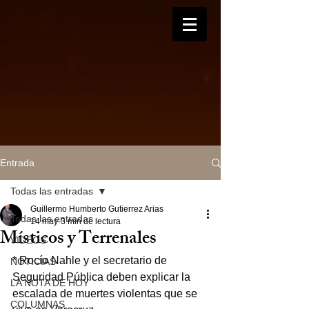
Entrada
Todas las entradas
Guillermo Humberto Gutierrez Arias
Todas las entradas
14 may
3 min de lectura
Místicos y Terrenales
VIDEOS
* Rocío Nahle y el secretario de 
NOTICIAS
Seguridad Pública deben explicar la 
LA NOTA DE HOY
escalada de muertes violentas que se 
COLUMNAS