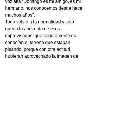
voz alta “Domingo es mi amigo, es mi 
hermano, nos conocemos desde hace 
muchos años”.
Todo volvió a la normalidad y solo 
queda la anécdota de esos 
improvisados, que seguramente no 
conocían el terreno que estaban 
pisando, porque con otra actitud 
hubieran aprovechado la imagen de 
Domingo Lucas y evitado esa 
confrontación innecesaria, pero siguen 
creyendo que así ayudan a la 
gobernadora en junio, mes de la 
libertad de expresión.
Más claro ni el agua.
Las opiniones y puntos de vista 
expresadas son responsabilidad 
exclusiva del autor y no 
necesariamente reflejan la línea 