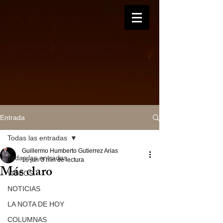
Entrada
Todas las entradas
Guillermo Humberto Gutierrez Arias
Todas las entradas
16 jun
3 min de lectura
Más claro
VIDEOS
NOTICIAS
LA NOTA DE HOY
COLUMNAS