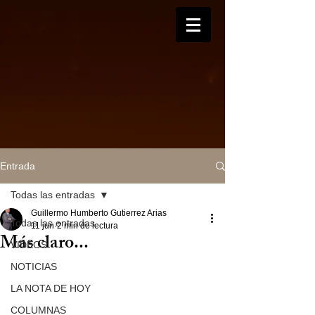
Entrada
Todas las entradas
Guillermo Humberto Gutierrez Arias
Todas las entradas
11 jun
2 min de lectura
Más claro...
VIDEOS
NOTICIAS
LA NOTA DE HOY
COLUMNAS