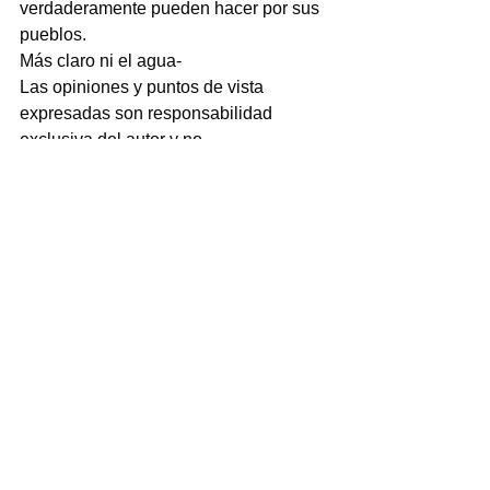
verdaderamente pueden hacer por sus 
pueblos.
Más claro ni el agua-
Las opiniones y puntos de vista 
expresadas son responsabilidad 
exclusiva del autor y no 
necesariamente reflejan la línea 
editorial de Agencia de Noticias Nuevo 
Siglo. Respetamos y defendemos el 
derecho a la libre expresión.
COLUMNAS
Ver todo
Entradas recientes