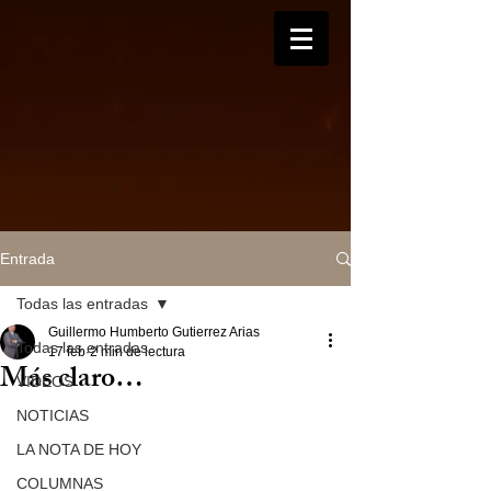
Entrada
Todas las entradas
Guillermo Humberto Gutierrez Arias
Todas las entradas
17 feb
2 min de lectura
Más claro…
VIDEOS
NOTICIAS
LA NOTA DE HOY
COLUMNAS