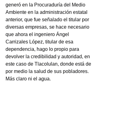
generó en la Procuraduría del Medio 
Ambiente en la administración estatal 
anterior, que fue señalado el titular por 
diversas empresas, se hace necesario 
que ahora el ingeniero Ángel 
Carrizales López, titular de esa 
dependencia, hago lo propio para 
devolver la credibilidad y autoridad, en 
este caso de Tlacolulan, donde está de 
por medio la salud de sus pobladores.
Más claro ni el agua.
Las opiniones y puntos de vista 
expresadas son responsabilidad 
exclusiva del autor y no 
necesariamente reflejan la línea 
editorial de Agencia de Noticias Nuevo 
Siglo. Respetamos y defendemos el 
derecho a la libre expresión.