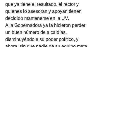
que ya tiene el resultado, el rector y 
quienes lo asesoran y apoyan tienen 
decidido mantenerse en la UV.
A la Gobernadora ya la hicieron perder 
un buen número de alcaldías, 
disminuyéndole su poder político, y 
ahora, sin que nadie de su equipo meta 
las manos porque no hubo capacidad 
de prever lo que venía, un grupo que le 
ha jugado las contras se está 
quedando nuevamente con la 
Universidad.
Pobre UV, de consumarse la ilegal 
prórroga tendrán que pasar otros cuatro 
años para que empiece a salir del 
estancamiento.
A quienes dentro de la Universidad se 
oponen a este golpe solo les restará 
llevar el caso a los tribunales y ahí les 