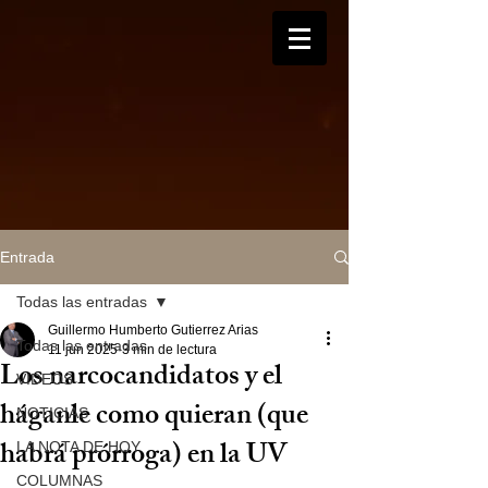
Entrada
Todas las entradas
Guillermo Humberto Gutierrez Arias
Todas las entradas
11 jun 2025
3 min de lectura
Los narcocandidatos y el
VIDEOS
háganle como quieran (que
NOTICIAS
habrá prórroga) en la UV
LA NOTA DE HOY
COLUMNAS