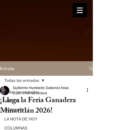
Entrada
Todas las entradas
Guillermo Humberto Gutierrez Arias
Todas las entradas
1 jun
1 min de lectura
¡Llega la Feria Ganadera
VIDEOS
Minatitlán 2026!
NOTICIAS
LA NOTA DE HOY
COLUMNAS