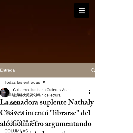
Entrada
Todas las entradas
Guillermo Humberto Gutierrez Arias
Todas las entradas
12 ago 2025
1 min de lectura
La senadora suplente Nathaly
VIDEOS
Chávez intentó "librarse" del
NOTICIAS
alcoholímetro argumentando
LA NOTA DE HOY
COLUMNAS