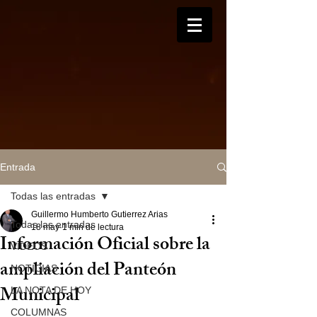
Entrada
Todas las entradas
Guillermo Humberto Gutierrez Arias
Todas las entradas
18 may
1 min de lectura
Información Oficial sobre la
VIDEOS
ampliación del Panteón
NOTICIAS
Municipal
LA NOTA DE HOY
COLUMNAS