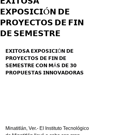
𝗘𝗫𝗜𝗧𝗢𝗦𝗔
𝗘𝗫𝗣𝗢𝗦𝗜𝗖𝗜Ó𝗡 𝗗𝗘
𝗣𝗥𝗢𝗬𝗘𝗖𝗧𝗢𝗦 𝗗𝗘 𝗙𝗜𝗡
𝗗𝗘 𝗦𝗘𝗠𝗘𝗦𝗧𝗥𝗘
𝗘𝗫𝗜𝗧𝗢𝗦𝗔 𝗘𝗫𝗣𝗢𝗦𝗜𝗖𝗜Ó𝗡 𝗗𝗘 
𝗣𝗥𝗢𝗬𝗘𝗖𝗧𝗢𝗦 𝗗𝗘 𝗙𝗜𝗡 𝗗𝗘 
𝗦𝗘𝗠𝗘𝗦𝗧𝗥𝗘 𝗖𝗢𝗡 𝗠Á𝗦 𝗗𝗘 𝟯𝟬 
𝗣𝗥𝗢𝗣𝗨𝗘𝗦𝗧𝗔𝗦 𝗜𝗡𝗡𝗢𝗩𝗔𝗗𝗢𝗥𝗔𝗦
Minatitlán, Ver.- El Instituto Tecnológico 