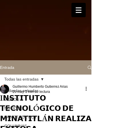
Entrada
Todas las entradas
Guillermo Humberto Gutierrez Arias
Todas las entradas
29 may
1 min de lectura
I𝗡𝗦𝗧𝗜𝗧𝗨𝗧𝗢
VIDEOS
𝗧𝗘𝗖𝗡𝗢𝗟Ó𝗚𝗜𝗖𝗢 𝗗𝗘
NOTICIAS
𝗠𝗜𝗡𝗔𝗧𝗜𝗧𝗟Á𝗡 𝗥𝗘𝗔𝗟𝗜𝗭𝗔
LA NOTA DE HOY
COLUMNAS